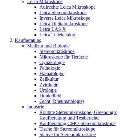
Leica Mikroskope
Aufrechte Leica Mikroskope
Leica Stereomikroskope
Inverse Leica Mikroskope
Leica Digitalmikroskope
Leica LAS X
Leica Teilekatalog
Kaufberatung
Medizin und Biologie
Stereomikroskope
Mikroskope für Tierärzte
Gynäkologie
Pathologie
Hämatologie
Zellkultur
Zytologie
Urologie
Dunkelfeld
Gicht (Rheumatologie)
Industrie
Routine Stereomikroskope (Greenough)
Kaufberatung und Testberichte
Kaufberatung CMO-Stereomikroskope
Tische für Stereomikroskope
Stative für Stereomikroskope