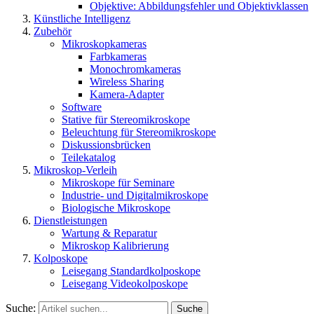
Objektive: Abbildungsfehler und Objektivklassen
Künstliche Intelligenz
Zubehör
Mikroskopkameras
Farbkameras
Monochromkameras
Wireless Sharing
Kamera-Adapter
Software
Stative für Stereomikroskope
Beleuchtung für Stereomikroskope
Diskussionsbrücken
Teilekatalog
Mikroskop-Verleih
Mikroskope für Seminare
Industrie- und Digitalmikroskope
Biologische Mikroskope
Dienstleistungen
Wartung & Reparatur
Mikroskop Kalibrierung
Kolposkope
Leisegang Standardkolposkope
Leisegang Videokolposkope
Suche:
Suche