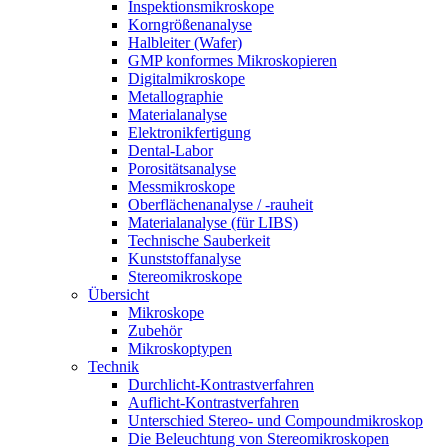
Inspektionsmikroskope
Korngrößenanalyse
Halbleiter (Wafer)
GMP konformes Mikroskopieren
Digitalmikroskope
Metallographie
Materialanalyse
Elektronikfertigung
Dental-Labor
Porositätsanalyse
Messmikroskope
Oberflächenanalyse / -rauheit
Materialanalyse (für LIBS)
Technische Sauberkeit
Kunststoffanalyse
Stereomikroskope
Übersicht
Mikroskope
Zubehör
Mikroskoptypen
Technik
Durchlicht-Kontrastverfahren
Auflicht-Kontrastverfahren
Unterschied Stereo- und Compoundmikroskop
Die Beleuchtung von Stereomikroskopen