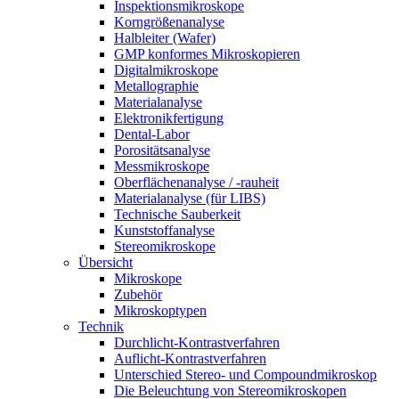
Inspektionsmikroskope
Korngrößenanalyse
Halbleiter (Wafer)
GMP konformes Mikroskopieren
Digitalmikroskope
Metallographie
Materialanalyse
Elektronikfertigung
Dental-Labor
Porositätsanalyse
Messmikroskope
Oberflächenanalyse / -rauheit
Materialanalyse (für LIBS)
Technische Sauberkeit
Kunststoffanalyse
Stereomikroskope
Übersicht
Mikroskope
Zubehör
Mikroskoptypen
Technik
Durchlicht-Kontrastverfahren
Auflicht-Kontrastverfahren
Unterschied Stereo- und Compoundmikroskop
Die Beleuchtung von Stereomikroskopen