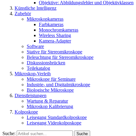
Objektive: Abbildungsfehler und Objektivklassen
Künstliche Intelligenz
Zubehör
Mikroskopkameras
Farbkameras
Monochromkameras
Wireless Sharing
Kamera-Adapter
Software
Stative für Stereomikroskope
Beleuchtung für Stereomikroskope
Diskussionsbrücken
Teilekatalog
Mikroskop-Verleih
Mikroskope für Seminare
Industrie- und Digitalmikroskope
Biologische Mikroskope
Dienstleistungen
Wartung & Reparatur
Mikroskop Kalibrierung
Kolposkope
Leisegang Standardkolposkope
Leisegang Videokolposkope
Suche:
Suche