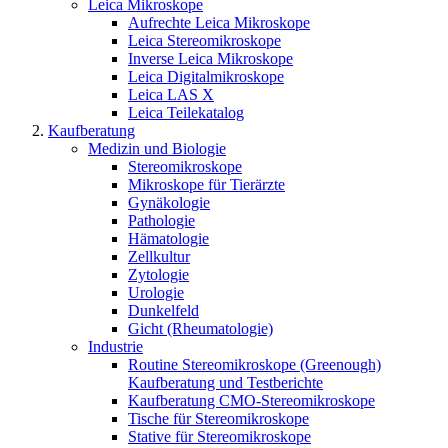
Leica Mikroskope
Aufrechte Leica Mikroskope
Leica Stereomikroskope
Inverse Leica Mikroskope
Leica Digitalmikroskope
Leica LAS X
Leica Teilekatalog
Kaufberatung
Medizin und Biologie
Stereomikroskope
Mikroskope für Tierärzte
Gynäkologie
Pathologie
Hämatologie
Zellkultur
Zytologie
Urologie
Dunkelfeld
Gicht (Rheumatologie)
Industrie
Routine Stereomikroskope (Greenough)
Kaufberatung und Testberichte
Kaufberatung CMO-Stereomikroskope
Tische für Stereomikroskope
Stative für Stereomikroskope