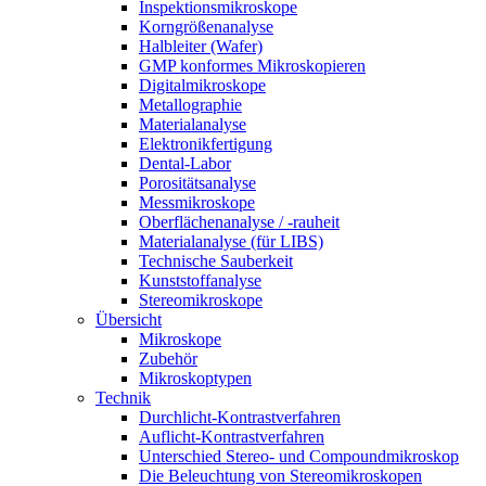
Inspektionsmikroskope
Korngrößenanalyse
Halbleiter (Wafer)
GMP konformes Mikroskopieren
Digitalmikroskope
Metallographie
Materialanalyse
Elektronikfertigung
Dental-Labor
Porositätsanalyse
Messmikroskope
Oberflächenanalyse / -rauheit
Materialanalyse (für LIBS)
Technische Sauberkeit
Kunststoffanalyse
Stereomikroskope
Übersicht
Mikroskope
Zubehör
Mikroskoptypen
Technik
Durchlicht-Kontrastverfahren
Auflicht-Kontrastverfahren
Unterschied Stereo- und Compoundmikroskop
Die Beleuchtung von Stereomikroskopen