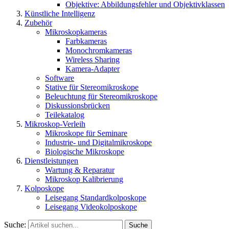
Objektive: Abbildungsfehler und Objektivklassen
Künstliche Intelligenz
Zubehör
Mikroskopkameras
Farbkameras
Monochromkameras
Wireless Sharing
Kamera-Adapter
Software
Stative für Stereomikroskope
Beleuchtung für Stereomikroskope
Diskussionsbrücken
Teilekatalog
Mikroskop-Verleih
Mikroskope für Seminare
Industrie- und Digitalmikroskope
Biologische Mikroskope
Dienstleistungen
Wartung & Reparatur
Mikroskop Kalibrierung
Kolposkope
Leisegang Standardkolposkope
Leisegang Videokolposkope
Suche:
Suche