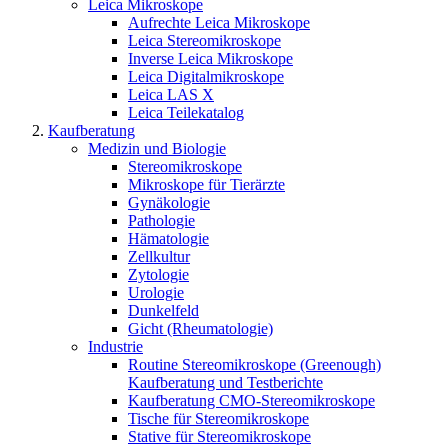
Leica Mikroskope
Aufrechte Leica Mikroskope
Leica Stereomikroskope
Inverse Leica Mikroskope
Leica Digitalmikroskope
Leica LAS X
Leica Teilekatalog
Kaufberatung
Medizin und Biologie
Stereomikroskope
Mikroskope für Tierärzte
Gynäkologie
Pathologie
Hämatologie
Zellkultur
Zytologie
Urologie
Dunkelfeld
Gicht (Rheumatologie)
Industrie
Routine Stereomikroskope (Greenough)
Kaufberatung und Testberichte
Kaufberatung CMO-Stereomikroskope
Tische für Stereomikroskope
Stative für Stereomikroskope