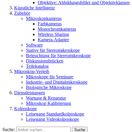
Objektive: Abbildungsfehler und Objektivklassen
Künstliche Intelligenz
Zubehör
Mikroskopkameras
Farbkameras
Monochromkameras
Wireless Sharing
Kamera-Adapter
Software
Stative für Stereomikroskope
Beleuchtung für Stereomikroskope
Diskussionsbrücken
Teilekatalog
Mikroskop-Verleih
Mikroskope für Seminare
Industrie- und Digitalmikroskope
Biologische Mikroskope
Dienstleistungen
Wartung & Reparatur
Mikroskop Kalibrierung
Kolposkope
Leisegang Standardkolposkope
Leisegang Videokolposkope
Suche:
Suche