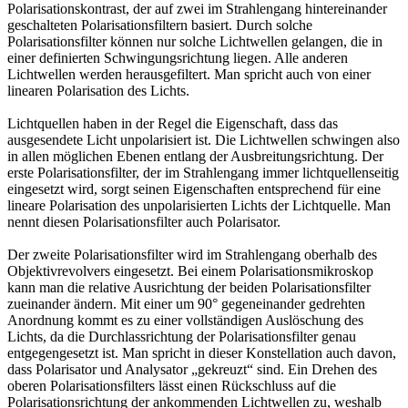
Polarisationskontrast, der auf zwei im Strahlengang hintereinander
geschalteten Polarisationsfiltern basiert. Durch solche
Polarisationsfilter können nur solche Lichtwellen gelangen, die in
einer definierten Schwingungsrichtung liegen. Alle anderen
Lichtwellen werden herausgefiltert. Man spricht auch von einer
linearen Polarisation des Lichts.
Lichtquellen haben in der Regel die Eigenschaft, dass das
ausgesendete Licht unpolarisiert ist. Die Lichtwellen schwingen also
in allen möglichen Ebenen entlang der Ausbreitungsrichtung. Der
erste Polarisationsfilter, der im Strahlengang immer lichtquellenseitig
eingesetzt wird, sorgt seinen Eigenschaften entsprechend für eine
lineare Polarisation des unpolarisierten Lichts der Lichtquelle. Man
nennt diesen Polarisationsfilter auch Polarisator.
Der zweite Polarisationsfilter wird im Strahlengang oberhalb des
Objektivrevolvers eingesetzt. Bei einem Polarisationsmikroskop
kann man die relative Ausrichtung der beiden Polarisationsfilter
zueinander ändern. Mit einer um 90° gegeneinander gedrehten
Anordnung kommt es zu einer vollständigen Auslöschung des
Lichts, da die Durchlassrichtung der Polarisationsfilter genau
entgegengesetzt ist. Man spricht in dieser Konstellation auch davon,
dass Polarisator und Analysator „gekreuzt“ sind. Ein Drehen des
oberen Polarisationsfilters lässt einen Rückschluss auf die
Polarisationsrichtung der ankommenden Lichtwellen zu, weshalb