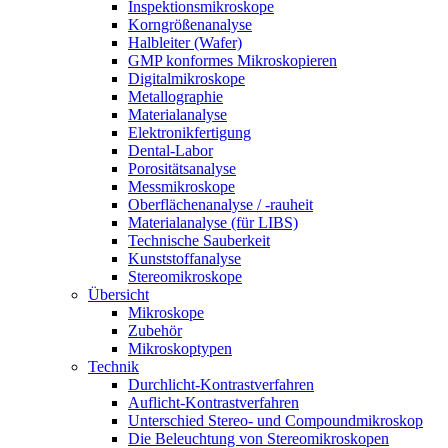
Inspektionsmikroskope
Korngrößenanalyse
Halbleiter (Wafer)
GMP konformes Mikroskopieren
Digitalmikroskope
Metallographie
Materialanalyse
Elektronikfertigung
Dental-Labor
Porositätsanalyse
Messmikroskope
Oberflächenanalyse / -rauheit
Materialanalyse (für LIBS)
Technische Sauberkeit
Kunststoffanalyse
Stereomikroskope
Übersicht
Mikroskope
Zubehör
Mikroskoptypen
Technik
Durchlicht-Kontrastverfahren
Auflicht-Kontrastverfahren
Unterschied Stereo- und Compoundmikroskop
Die Beleuchtung von Stereomikroskopen