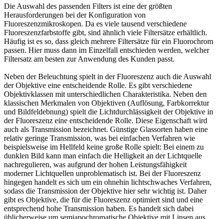
Die Auswahl des passenden Filters ist eine der größten
Herausforderungen bei der Konfiguration von
Fluoreszenzmikroskopen. Da es viele tausend verschiedene
Fluoreszenzfarbstoffe gibt, sind ähnlich viele Filtersätze erhältlich.
Häufig ist es so, dass gleich mehrere Filtersätze für ein Fluorochrom
passen. Hier muss dann im Einzelfall entschieden werden, welcher
Filtersatz am besten zur Anwendung des Kunden passt.
Neben der Beleuchtung spielt in der Fluoreszenz auch die Auswahl
der Objektive eine entscheidende Rolle. Es gibt verschiedene
Objektivklassen mit unterschiedlichen Charakteristika. Neben den
klassischen Merkmalen von Objektiven (Auflösung, Farbkorrektur
und Bildfeldebnung) spielt die Lichtdurchlässigkeit der Objektive in
der Fluoreszenz eine entscheidende Rolle. Diese Eigenschaft wird
auch als Transmission bezeichnet. Günstige Glassorten haben eine
relativ geringe Transmission, was bei einfachen Verfahren wie
beispielsweise im Hellfeld keine große Rolle spielt: Bei einem zu
dunklen Bild kann man einfach die Helligkeit an der Lichtquelle
nachregulieren, was aufgrund der hohen Leistungsfähigkeit
moderner Lichtquellen unproblematisch ist. Bei der Fluoreszenz
hingegen handelt es sich um ein ohnehin lichtschwaches Verfahren,
sodass die Transmission der Objektive hier sehr wichtig ist. Daher
gibt es Objektive, die für die Fluoreszenz optimiert sind und eine
entsprechend hohe Transmission haben. Es handelt sich dabei
üblicherweise um semiapochromatische Objektive mit Linsen aus