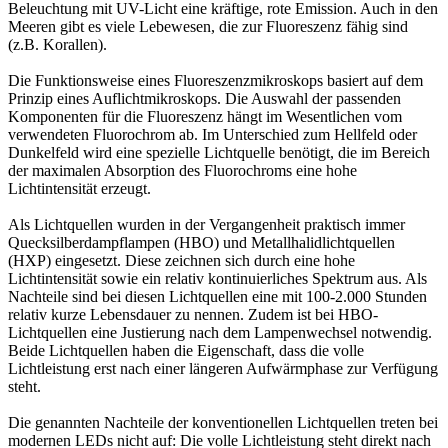
Beleuchtung mit UV-Licht eine kräftige, rote Emission. Auch in den
Meeren gibt es viele Lebewesen, die zur Fluoreszenz fähig sind
(z.B. Korallen).
Die Funktionsweise eines Fluoreszenzmikroskops basiert auf dem
Prinzip eines Auflichtmikroskops. Die Auswahl der passenden
Komponenten für die Fluoreszenz hängt im Wesentlichen vom
verwendeten Fluorochrom ab. Im Unterschied zum Hellfeld oder
Dunkelfeld wird eine spezielle Lichtquelle benötigt, die im Bereich
der maximalen Absorption des Fluorochroms eine hohe
Lichtintensität erzeugt.
Als Lichtquellen wurden in der Vergangenheit praktisch immer
Quecksilberdampflampen (HBO) und Metallhalidlichtquellen
(HXP) eingesetzt. Diese zeichnen sich durch eine hohe
Lichtintensität sowie ein relativ kontinuierliches Spektrum aus. Als
Nachteile sind bei diesen Lichtquellen eine mit 100-2.000 Stunden
relativ kurze Lebensdauer zu nennen. Zudem ist bei HBO-
Lichtquellen eine Justierung nach dem Lampenwechsel notwendig.
Beide Lichtquellen haben die Eigenschaft, dass die volle
Lichtleistung erst nach einer längeren Aufwärmphase zur Verfügung
steht.
Die genannten Nachteile der konventionellen Lichtquellen treten bei
modernen LEDs nicht auf: Die volle Lichtleistung steht direkt nach