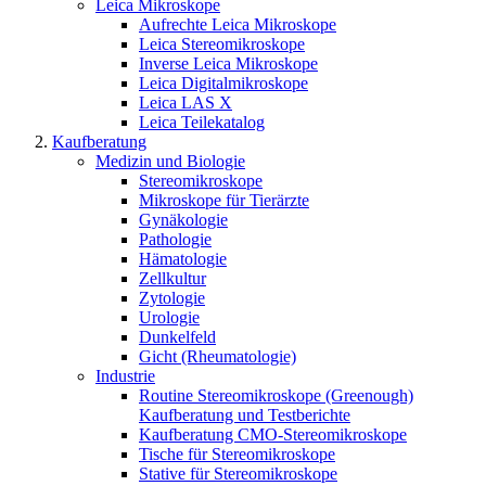
Leica Mikroskope
Aufrechte Leica Mikroskope
Leica Stereomikroskope
Inverse Leica Mikroskope
Leica Digitalmikroskope
Leica LAS X
Leica Teilekatalog
Kaufberatung
Medizin und Biologie
Stereomikroskope
Mikroskope für Tierärzte
Gynäkologie
Pathologie
Hämatologie
Zellkultur
Zytologie
Urologie
Dunkelfeld
Gicht (Rheumatologie)
Industrie
Routine Stereomikroskope (Greenough)
Kaufberatung und Testberichte
Kaufberatung CMO-Stereomikroskope
Tische für Stereomikroskope
Stative für Stereomikroskope