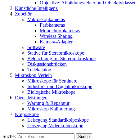
Objektive: Abbildungsfehler und Objektivklassen
Künstliche Intelligenz
Zubehör
Mikroskopkameras
Farbkameras
Monochromkameras
Wireless Sharing
Kamera-Adapter
Software
Stative für Stereomikroskope
Beleuchtung für Stereomikroskope
Diskussionsbrücken
Teilekatalog
Mikroskop-Verleih
Mikroskope für Seminare
Industrie- und Digitalmikroskope
Biologische Mikroskope
Dienstleistungen
Wartung & Reparatur
Mikroskop Kalibrierung
Kolposkope
Leisegang Standardkolposkope
Leisegang Videokolposkope
Suche:
Suche