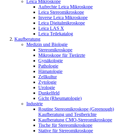
Leica Mikroskope
Aufrechte Leica Mikroskope
Leica Stereomikroskope
Inverse Leica Mikroskope
Leica Digitalmikroskope
Leica LAS X
Leica Teilekatalog
Kaufberatung
Medizin und Biologie
Stereomikroskope
Mikroskope für Tierärzte
Gynäkologie
Pathologie
Hämatologie
Zellkultur
Zytologie
Urologie
Dunkelfeld
Gicht (Rheumatologie)
Industrie
Routine Stereomikroskope (Greenough)
Kaufberatung und Testberichte
Kaufberatung CMO-Stereomikroskope
Tische für Stereomikroskope
Stative für Stereomikroskope