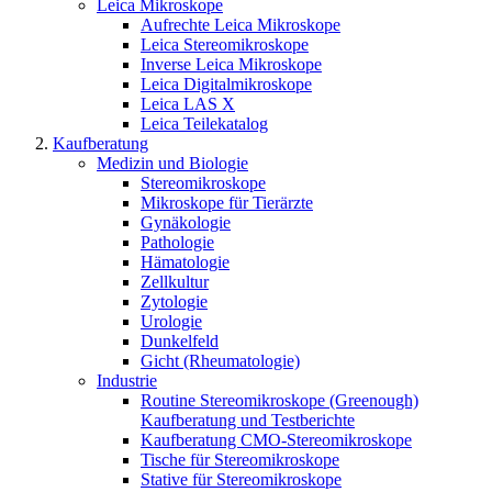
Leica Mikroskope
Aufrechte Leica Mikroskope
Leica Stereomikroskope
Inverse Leica Mikroskope
Leica Digitalmikroskope
Leica LAS X
Leica Teilekatalog
Kaufberatung
Medizin und Biologie
Stereomikroskope
Mikroskope für Tierärzte
Gynäkologie
Pathologie
Hämatologie
Zellkultur
Zytologie
Urologie
Dunkelfeld
Gicht (Rheumatologie)
Industrie
Routine Stereomikroskope (Greenough)
Kaufberatung und Testberichte
Kaufberatung CMO-Stereomikroskope
Tische für Stereomikroskope
Stative für Stereomikroskope