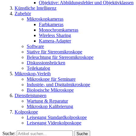
Objektive: Abbildungsfehler und Objektivklassen
Künstliche Intelligenz
Zubehör
Mikroskopkameras
Farbkameras
Monochromkameras
Wireless Sharing
Kamera-Adapter
Software
Stative für Stereomikroskope
Beleuchtung für Stereomikroskope
Diskussionsbrücken
Teilekatalog
Mikroskop-Verleih
Mikroskope für Seminare
Industrie- und Digitalmikroskope
Biologische Mikroskope
Dienstleistungen
Wartung & Reparatur
Mikroskop Kalibrierung
Kolposkope
Leisegang Standardkolposkope
Leisegang Videokolposkope
Suche:
Suche