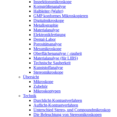
Inspektionsmikroskope
Korngrößenanalyse
Halbleiter (Wafer)
GMP konformes Mikroskopieren
Digitalmikroskope
Metallographie
Materialanalyse
Elektronikfertigung
Dental-Labor
Porositätsanalyse
Messmikroskope
Oberflächenanalyse / -rauheit
Materialanalyse (für LIBS)
Technische Sauberkeit
Kunststoffanalyse
Stereomikroskope
Übersicht
Mikroskope
Zubehör
Mikroskoptypen
Technik
Durchlicht-Kontrastverfahren
Auflicht-Kontrastverfahren
Unterschied Stereo- und Compoundmikroskop
Die Beleuchtung von Stereomikroskopen