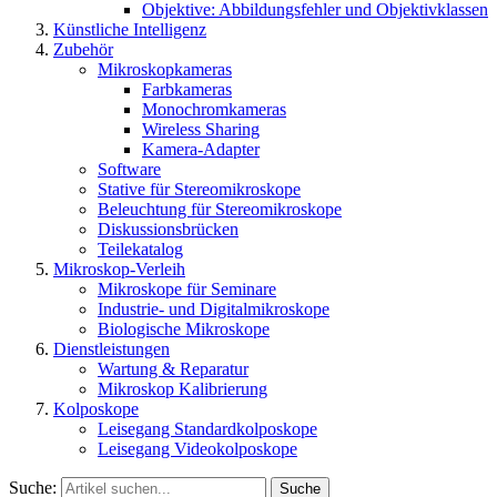
Objektive: Abbildungsfehler und Objektivklassen
Künstliche Intelligenz
Zubehör
Mikroskopkameras
Farbkameras
Monochromkameras
Wireless Sharing
Kamera-Adapter
Software
Stative für Stereomikroskope
Beleuchtung für Stereomikroskope
Diskussionsbrücken
Teilekatalog
Mikroskop-Verleih
Mikroskope für Seminare
Industrie- und Digitalmikroskope
Biologische Mikroskope
Dienstleistungen
Wartung & Reparatur
Mikroskop Kalibrierung
Kolposkope
Leisegang Standardkolposkope
Leisegang Videokolposkope
Suche:
Suche