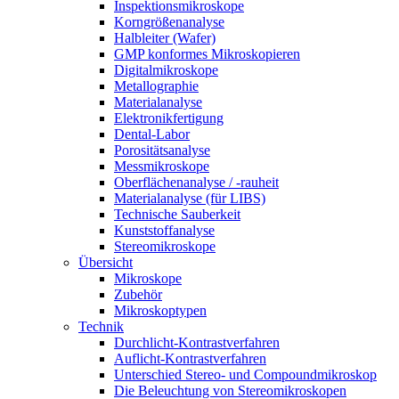
Inspektionsmikroskope
Korngrößenanalyse
Halbleiter (Wafer)
GMP konformes Mikroskopieren
Digitalmikroskope
Metallographie
Materialanalyse
Elektronikfertigung
Dental-Labor
Porositätsanalyse
Messmikroskope
Oberflächenanalyse / -rauheit
Materialanalyse (für LIBS)
Technische Sauberkeit
Kunststoffanalyse
Stereomikroskope
Übersicht
Mikroskope
Zubehör
Mikroskoptypen
Technik
Durchlicht-Kontrastverfahren
Auflicht-Kontrastverfahren
Unterschied Stereo- und Compoundmikroskop
Die Beleuchtung von Stereomikroskopen