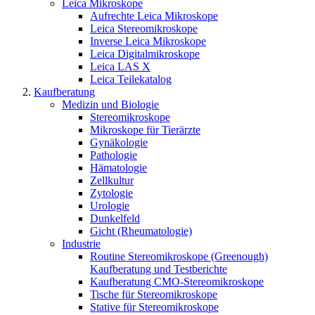
Leica Mikroskope
Aufrechte Leica Mikroskope
Leica Stereomikroskope
Inverse Leica Mikroskope
Leica Digitalmikroskope
Leica LAS X
Leica Teilekatalog
Kaufberatung
Medizin und Biologie
Stereomikroskope
Mikroskope für Tierärzte
Gynäkologie
Pathologie
Hämatologie
Zellkultur
Zytologie
Urologie
Dunkelfeld
Gicht (Rheumatologie)
Industrie
Routine Stereomikroskope (Greenough)
Kaufberatung und Testberichte
Kaufberatung CMO-Stereomikroskope
Tische für Stereomikroskope
Stative für Stereomikroskope