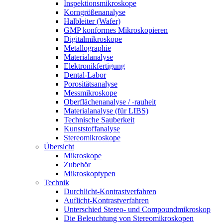
Inspektionsmikroskope
Korngrößenanalyse
Halbleiter (Wafer)
GMP konformes Mikroskopieren
Digitalmikroskope
Metallographie
Materialanalyse
Elektronikfertigung
Dental-Labor
Porositätsanalyse
Messmikroskope
Oberflächenanalyse / -rauheit
Materialanalyse (für LIBS)
Technische Sauberkeit
Kunststoffanalyse
Stereomikroskope
Übersicht
Mikroskope
Zubehör
Mikroskoptypen
Technik
Durchlicht-Kontrastverfahren
Auflicht-Kontrastverfahren
Unterschied Stereo- und Compoundmikroskop
Die Beleuchtung von Stereomikroskopen