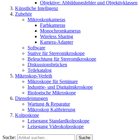
Objektive: Abbildungsfehler und Objektivklassen
Künstliche Intelligenz
Zubehör
Mikroskopkameras
Farbkameras
Monochromkameras
Wireless Sharing
Kamera-Adapter
Software
Stative für Stereomikroskope
Beleuchtung für Stereomikroskope
Diskussionsbrücken
Teilekatalog
Mikroskop-Verleih
Mikroskope für Seminare
Industrie- und Digitalmikroskope
Biologische Mikroskope
Dienstleistungen
Wartung & Reparatur
Mikroskop Kalibrierung
Kolposkope
Leisegang Standardkolposkope
Leisegang Videokolposkope
Suche:
Suche