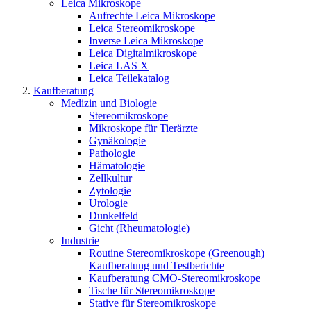
Leica Mikroskope
Aufrechte Leica Mikroskope
Leica Stereomikroskope
Inverse Leica Mikroskope
Leica Digitalmikroskope
Leica LAS X
Leica Teilekatalog
Kaufberatung
Medizin und Biologie
Stereomikroskope
Mikroskope für Tierärzte
Gynäkologie
Pathologie
Hämatologie
Zellkultur
Zytologie
Urologie
Dunkelfeld
Gicht (Rheumatologie)
Industrie
Routine Stereomikroskope (Greenough)
Kaufberatung und Testberichte
Kaufberatung CMO-Stereomikroskope
Tische für Stereomikroskope
Stative für Stereomikroskope