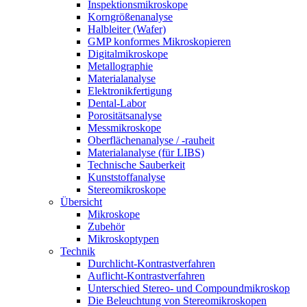
Inspektionsmikroskope
Korngrößenanalyse
Halbleiter (Wafer)
GMP konformes Mikroskopieren
Digitalmikroskope
Metallographie
Materialanalyse
Elektronikfertigung
Dental-Labor
Porositätsanalyse
Messmikroskope
Oberflächenanalyse / -rauheit
Materialanalyse (für LIBS)
Technische Sauberkeit
Kunststoffanalyse
Stereomikroskope
Übersicht
Mikroskope
Zubehör
Mikroskoptypen
Technik
Durchlicht-Kontrastverfahren
Auflicht-Kontrastverfahren
Unterschied Stereo- und Compoundmikroskop
Die Beleuchtung von Stereomikroskopen