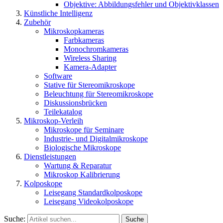
Objektive: Abbildungsfehler und Objektivklassen
Künstliche Intelligenz
Zubehör
Mikroskopkameras
Farbkameras
Monochromkameras
Wireless Sharing
Kamera-Adapter
Software
Stative für Stereomikroskope
Beleuchtung für Stereomikroskope
Diskussionsbrücken
Teilekatalog
Mikroskop-Verleih
Mikroskope für Seminare
Industrie- und Digitalmikroskope
Biologische Mikroskope
Dienstleistungen
Wartung & Reparatur
Mikroskop Kalibrierung
Kolposkope
Leisegang Standardkolposkope
Leisegang Videokolposkope
Suche:
Suche