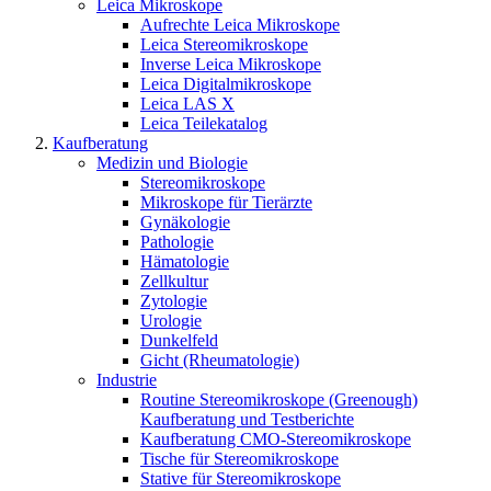
Leica Mikroskope
Aufrechte Leica Mikroskope
Leica Stereomikroskope
Inverse Leica Mikroskope
Leica Digitalmikroskope
Leica LAS X
Leica Teilekatalog
Kaufberatung
Medizin und Biologie
Stereomikroskope
Mikroskope für Tierärzte
Gynäkologie
Pathologie
Hämatologie
Zellkultur
Zytologie
Urologie
Dunkelfeld
Gicht (Rheumatologie)
Industrie
Routine Stereomikroskope (Greenough)
Kaufberatung und Testberichte
Kaufberatung CMO-Stereomikroskope
Tische für Stereomikroskope
Stative für Stereomikroskope