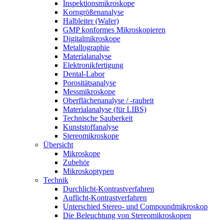
Inspektionsmikroskope
Korngrößenanalyse
Halbleiter (Wafer)
GMP konformes Mikroskopieren
Digitalmikroskope
Metallographie
Materialanalyse
Elektronikfertigung
Dental-Labor
Porositätsanalyse
Messmikroskope
Oberflächenanalyse / -rauheit
Materialanalyse (für LIBS)
Technische Sauberkeit
Kunststoffanalyse
Stereomikroskope
Übersicht
Mikroskope
Zubehör
Mikroskoptypen
Technik
Durchlicht-Kontrastverfahren
Auflicht-Kontrastverfahren
Unterschied Stereo- und Compoundmikroskop
Die Beleuchtung von Stereomikroskopen