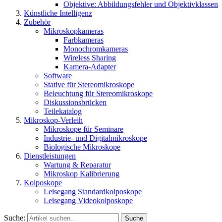
Objektive: Abbildungsfehler und Objektivklassen
Künstliche Intelligenz
Zubehör
Mikroskopkameras
Farbkameras
Monochromkameras
Wireless Sharing
Kamera-Adapter
Software
Stative für Stereomikroskope
Beleuchtung für Stereomikroskope
Diskussionsbrücken
Teilekatalog
Mikroskop-Verleih
Mikroskope für Seminare
Industrie- und Digitalmikroskope
Biologische Mikroskope
Dienstleistungen
Wartung & Reparatur
Mikroskop Kalibrierung
Kolposkope
Leisegang Standardkolposkope
Leisegang Videokolposkope
Suche:
Suche