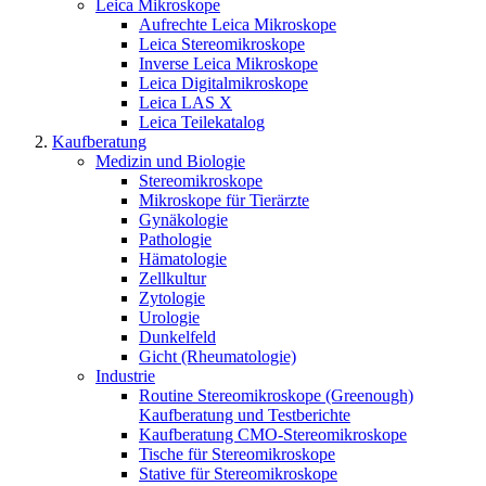
Leica Mikroskope
Aufrechte Leica Mikroskope
Leica Stereomikroskope
Inverse Leica Mikroskope
Leica Digitalmikroskope
Leica LAS X
Leica Teilekatalog
Kaufberatung
Medizin und Biologie
Stereomikroskope
Mikroskope für Tierärzte
Gynäkologie
Pathologie
Hämatologie
Zellkultur
Zytologie
Urologie
Dunkelfeld
Gicht (Rheumatologie)
Industrie
Routine Stereomikroskope (Greenough)
Kaufberatung und Testberichte
Kaufberatung CMO-Stereomikroskope
Tische für Stereomikroskope
Stative für Stereomikroskope