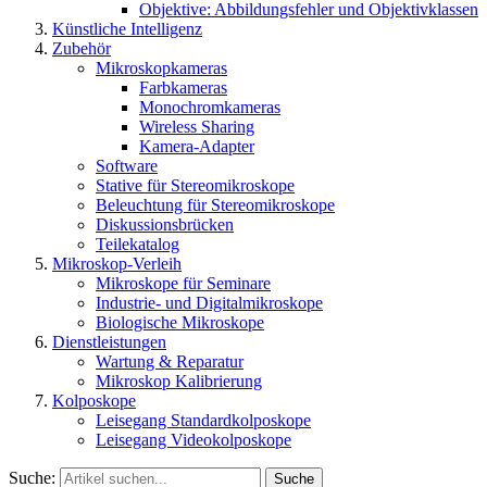
Objektive: Abbildungsfehler und Objektivklassen
Künstliche Intelligenz
Zubehör
Mikroskopkameras
Farbkameras
Monochromkameras
Wireless Sharing
Kamera-Adapter
Software
Stative für Stereomikroskope
Beleuchtung für Stereomikroskope
Diskussionsbrücken
Teilekatalog
Mikroskop-Verleih
Mikroskope für Seminare
Industrie- und Digitalmikroskope
Biologische Mikroskope
Dienstleistungen
Wartung & Reparatur
Mikroskop Kalibrierung
Kolposkope
Leisegang Standardkolposkope
Leisegang Videokolposkope
Suche:
Suche