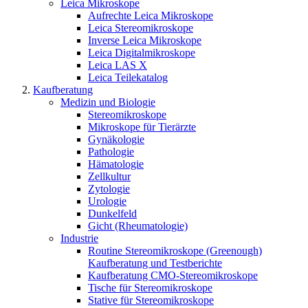
Leica Mikroskope
Aufrechte Leica Mikroskope
Leica Stereomikroskope
Inverse Leica Mikroskope
Leica Digitalmikroskope
Leica LAS X
Leica Teilekatalog
Kaufberatung
Medizin und Biologie
Stereomikroskope
Mikroskope für Tierärzte
Gynäkologie
Pathologie
Hämatologie
Zellkultur
Zytologie
Urologie
Dunkelfeld
Gicht (Rheumatologie)
Industrie
Routine Stereomikroskope (Greenough)
Kaufberatung und Testberichte
Kaufberatung CMO-Stereomikroskope
Tische für Stereomikroskope
Stative für Stereomikroskope