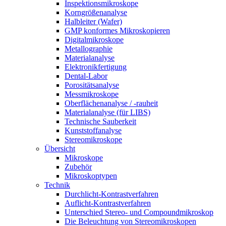
Inspektionsmikroskope
Korngrößenanalyse
Halbleiter (Wafer)
GMP konformes Mikroskopieren
Digitalmikroskope
Metallographie
Materialanalyse
Elektronikfertigung
Dental-Labor
Porositätsanalyse
Messmikroskope
Oberflächenanalyse / -rauheit
Materialanalyse (für LIBS)
Technische Sauberkeit
Kunststoffanalyse
Stereomikroskope
Übersicht
Mikroskope
Zubehör
Mikroskoptypen
Technik
Durchlicht-Kontrastverfahren
Auflicht-Kontrastverfahren
Unterschied Stereo- und Compoundmikroskop
Die Beleuchtung von Stereomikroskopen