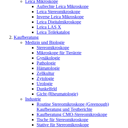
Leica Mikroskope
Aufrechte Leica Mikroskope
Leica Stereomikroskope
Inverse Leica Mikroskope
Leica Digitalmikroskope
Leica LAS X
Leica Teilekatalog
Kaufberatung
Medizin und Biologie
Stereomikroskope
Mikroskope für Tierärzte
Gynäkologie
Pathologie
Hämatologie
Zellkultur
Zytologie
Urologie
Dunkelfeld
Gicht (Rheumatologie)
Industrie
Routine Stereomikroskope (Greenough)
Kaufberatung und Testberichte
Kaufberatung CMO-Stereomikroskope
Tische für Stereomikroskope
Stative für Stereomikroskope