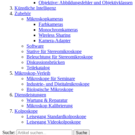
Objektive: Abbildungsfehler und Objektivklassen
Künstliche Intelligenz
Zubehör
Mikroskopkameras
Farbkameras
Monochromkameras
Wireless Sharing
Kamera-Adapter
Software
Stative für Stereomikroskope
Beleuchtung für Stereomikroskope
Diskussionsbrücken
Teilekatalog
Mikroskop-Verleih
Mikroskope für Seminare
Industrie- und Digitalmikroskope
Biologische Mikroskope
Dienstleistungen
Wartung & Reparatur
Mikroskop Kalibrierung
Kolposkope
Leisegang Standardkolposkope
Leisegang Videokolposkope
Suche:
Suche