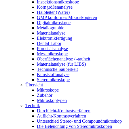
Inspektionsmikroskope
Korngrößenanalyse
Halbleiter (Wafer)
GMP konformes Mikroskopieren
Digitalmikroskope
Metallographie
Materialanalyse
Elektronikfertigung
Dental-Labor
Porositätsanalyse
Messmikroskope
Oberflächenanalyse / -rauheit
Materialanalyse (für LIBS)
Technische Sauberkeit
Kunststoffanalyse
Stereomikroskope
Übersicht
Mikroskope
Zubehör
Mikroskoptypen
Technik
Durchlicht-Kontrastverfahren
Auflicht-Kontrastverfahren
Unterschied Stereo- und Compoundmikroskop
Die Beleuchtung von Stereomikroskopen