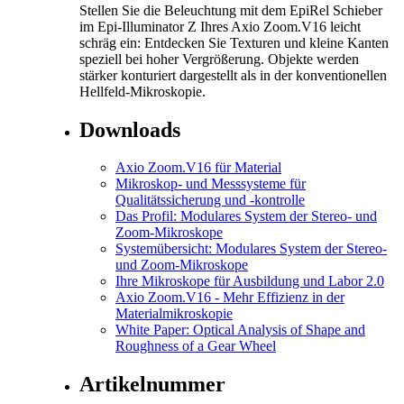
Stellen Sie die Beleuchtung mit dem EpiRel Schieber
im Epi-Illuminator Z Ihres Axio Zoom.V16 leicht
schräg ein: Entdecken Sie Texturen und kleine Kanten
speziell bei hoher Vergrößerung. Objekte werden
stärker konturiert dargestellt als in der konventionellen
Hellfeld-Mikroskopie.
Downloads
Axio Zoom.V16 für Material
Mikroskop- und Messsysteme für
Qualitätssicherung und -kontrolle
Das Profil: Modulares System der Stereo- und
Zoom-Mikroskope
Systemübersicht: Modulares System der Stereo-
und Zoom-Mikroskope
Ihre Mikroskope für Ausbildung und Labor 2.0
Axio Zoom.V16 - Mehr Effizienz in der
Materialmikroskopie
White Paper: Optical Analysis of Shape and
Roughness of a Gear Wheel
Artikelnummer