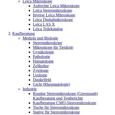
Leica Mikroskope
Aufrechte Leica Mikroskope
Leica Stereomikroskope
Inverse Leica Mikroskope
Leica Digitalmikroskope
Leica LAS X
Leica Teilekatalog
Kaufberatung
Medizin und Biologie
Stereomikroskope
Mikroskope für Tierärzte
Gynäkologie
Pathologie
Hämatologie
Zellkultur
Zytologie
Urologie
Dunkelfeld
Gicht (Rheumatologie)
Industrie
Routine Stereomikroskope (Greenough)
Kaufberatung und Testberichte
Kaufberatung CMO-Stereomikroskope
Tische für Stereomikroskope
Stative für Stereomikroskope