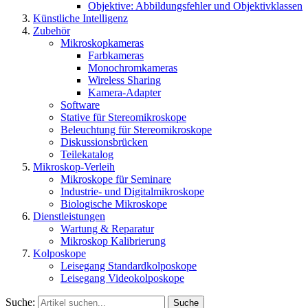
Objektive: Abbildungsfehler und Objektivklassen
Künstliche Intelligenz
Zubehör
Mikroskopkameras
Farbkameras
Monochromkameras
Wireless Sharing
Kamera-Adapter
Software
Stative für Stereomikroskope
Beleuchtung für Stereomikroskope
Diskussionsbrücken
Teilekatalog
Mikroskop-Verleih
Mikroskope für Seminare
Industrie- und Digitalmikroskope
Biologische Mikroskope
Dienstleistungen
Wartung & Reparatur
Mikroskop Kalibrierung
Kolposkope
Leisegang Standardkolposkope
Leisegang Videokolposkope
Suche:
Suche