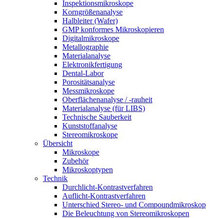
Inspektionsmikroskope
Korngrößenanalyse
Halbleiter (Wafer)
GMP konformes Mikroskopieren
Digitalmikroskope
Metallographie
Materialanalyse
Elektronikfertigung
Dental-Labor
Porositätsanalyse
Messmikroskope
Oberflächenanalyse / -rauheit
Materialanalyse (für LIBS)
Technische Sauberkeit
Kunststoffanalyse
Stereomikroskope
Übersicht
Mikroskope
Zubehör
Mikroskoptypen
Technik
Durchlicht-Kontrastverfahren
Auflicht-Kontrastverfahren
Unterschied Stereo- und Compoundmikroskop
Die Beleuchtung von Stereomikroskopen