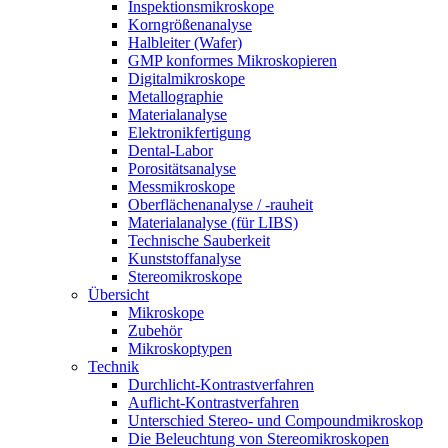
Inspektionsmikroskope
Korngrößenanalyse
Halbleiter (Wafer)
GMP konformes Mikroskopieren
Digitalmikroskope
Metallographie
Materialanalyse
Elektronikfertigung
Dental-Labor
Porositätsanalyse
Messmikroskope
Oberflächenanalyse / -rauheit
Materialanalyse (für LIBS)
Technische Sauberkeit
Kunststoffanalyse
Stereomikroskope
Übersicht
Mikroskope
Zubehör
Mikroskoptypen
Technik
Durchlicht-Kontrastverfahren
Auflicht-Kontrastverfahren
Unterschied Stereo- und Compoundmikroskop
Die Beleuchtung von Stereomikroskopen