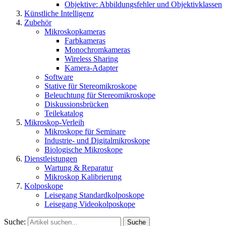
Objektive: Abbildungsfehler und Objektivklassen
Künstliche Intelligenz
Zubehör
Mikroskopkameras
Farbkameras
Monochromkameras
Wireless Sharing
Kamera-Adapter
Software
Stative für Stereomikroskope
Beleuchtung für Stereomikroskope
Diskussionsbrücken
Teilekatalog
Mikroskop-Verleih
Mikroskope für Seminare
Industrie- und Digitalmikroskope
Biologische Mikroskope
Dienstleistungen
Wartung & Reparatur
Mikroskop Kalibrierung
Kolposkope
Leisegang Standardkolposkope
Leisegang Videokolposkope
Suche:
Suche