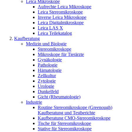
Leica Mikroskope
Aufrechte Leica Mikroskope
Leica Stereomikroskope
Inverse Leica Mikroskope
Leica Digitalmikroskope
Leica LAS X
Leica Teilekatalog
Kaufberatung
Medizin und Biologie
Stereomikroskope
Mikroskope für Tierärzte
Gynäkologie
Pathologie
Hämatologie
Zellkultur
Zytologie
Urologie
Dunkelfeld
Gicht (Rheumatologie)
Industrie
Routine Stereomikroskope (Greenough)
Kaufberatung und Testberichte
Kaufberatung CMO-Stereomikroskope
Tische für Stereomikroskope
Stative für Stereomikroskope