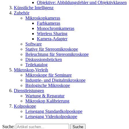
Objektive: Abbildungsfehler und Objektivklassen
Künstliche Intelligenz
Zubehör
Mikroskopkameras
Farbkameras
Monochromkameras
Wireless Sharing
Kamera-Adapter
Software
Stative für Stereomikroskope
Beleuchtung für Stereomikroskope
Diskussionsbrücken
Teilekatalog
Mikroskop-Verleih
Mikroskope für Seminare
Industrie- und Digitalmikroskope
Biologische Mikroskope
Dienstleistungen
Wartung & Reparatur
Mikroskop Kalibrierung
Kolposkope
Leisegang Standardkolposkope
Leisegang Videokolposkope
Suche:
Suche