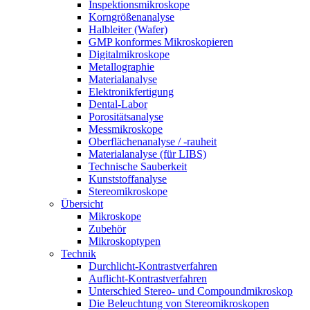
Inspektionsmikroskope
Korngrößenanalyse
Halbleiter (Wafer)
GMP konformes Mikroskopieren
Digitalmikroskope
Metallographie
Materialanalyse
Elektronikfertigung
Dental-Labor
Porositätsanalyse
Messmikroskope
Oberflächenanalyse / -rauheit
Materialanalyse (für LIBS)
Technische Sauberkeit
Kunststoffanalyse
Stereomikroskope
Übersicht
Mikroskope
Zubehör
Mikroskoptypen
Technik
Durchlicht-Kontrastverfahren
Auflicht-Kontrastverfahren
Unterschied Stereo- und Compoundmikroskop
Die Beleuchtung von Stereomikroskopen