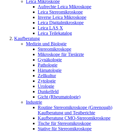
Leica Mikroskope
Aufrechte Leica Mikroskope
Leica Stereomikroskope
Inverse Leica Mikroskope
Leica Digitalmikroskope
Leica LAS X
Leica Teilekatalog
Kaufberatung
Medizin und Biologie
Stereomikroskope
Mikroskope für Tierärzte
Gynäkologie
Pathologie
Hämatologie
Zellkultur
Zytologie
Urologie
Dunkelfeld
Gicht (Rheumatologie)
Industrie
Routine Stereomikroskope (Greenough)
Kaufberatung und Testberichte
Kaufberatung CMO-Stereomikroskope
Tische für Stereomikroskope
Stative für Stereomikroskope