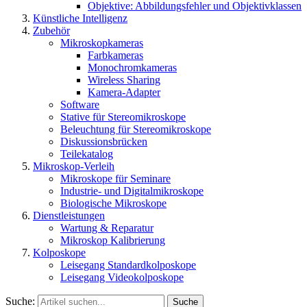
Objektive: Abbildungsfehler und Objektivklassen
Künstliche Intelligenz
Zubehör
Mikroskopkameras
Farbkameras
Monochromkameras
Wireless Sharing
Kamera-Adapter
Software
Stative für Stereomikroskope
Beleuchtung für Stereomikroskope
Diskussionsbrücken
Teilekatalog
Mikroskop-Verleih
Mikroskope für Seminare
Industrie- und Digitalmikroskope
Biologische Mikroskope
Dienstleistungen
Wartung & Reparatur
Mikroskop Kalibrierung
Kolposkope
Leisegang Standardkolposkope
Leisegang Videokolposkope
Suche:
Suche