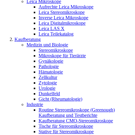
Leica Mikroskope
Aufrechte Leica Mikroskope
Leica Stereomikroskope
Inverse Leica Mikroskope
Leica Digitalmikroskope
Leica LAS X
Leica Teilekatalog
Kaufberatung
Medizin und Biologie
Stereomikroskope
Mikroskope für Tierärzte
Gynäkologie
Pathologie
Hämatologie
Zellkultur
Zytologie
Urologie
Dunkelfeld
Gicht (Rheumatologie)
Industrie
Routine Stereomikroskope (Greenough)
Kaufberatung und Testberichte
Kaufberatung CMO-Stereomikroskope
Tische für Stereomikroskope
Stative für Stereomikroskope