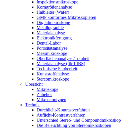
Inspektionsmikroskope
Korngrößenanalyse
Halbleiter (Wafer)
GMP konformes Mikroskopieren
Digitalmikroskope
Metallographie
Materialanalyse
Elektronikfertigung
Dental-Labor
Porositätsanalyse
Messmikroskope
Oberflächenanalyse / -rauheit
Materialanalyse (für LIBS)
Technische Sauberkeit
Kunststoffanalyse
Stereomikroskope
Übersicht
Mikroskope
Zubehör
Mikroskoptypen
Technik
Durchlicht-Kontrastverfahren
Auflicht-Kontrastverfahren
Unterschied Stereo- und Compoundmikroskop
Die Beleuchtung von Stereomikroskopen