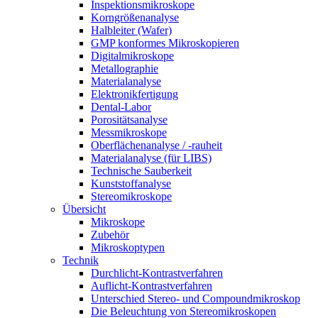
Inspektionsmikroskope
Korngrößenanalyse
Halbleiter (Wafer)
GMP konformes Mikroskopieren
Digitalmikroskope
Metallographie
Materialanalyse
Elektronikfertigung
Dental-Labor
Porositätsanalyse
Messmikroskope
Oberflächenanalyse / -rauheit
Materialanalyse (für LIBS)
Technische Sauberkeit
Kunststoffanalyse
Stereomikroskope
Übersicht
Mikroskope
Zubehör
Mikroskoptypen
Technik
Durchlicht-Kontrastverfahren
Auflicht-Kontrastverfahren
Unterschied Stereo- und Compoundmikroskop
Die Beleuchtung von Stereomikroskopen