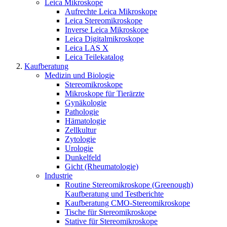
Leica Mikroskope
Aufrechte Leica Mikroskope
Leica Stereomikroskope
Inverse Leica Mikroskope
Leica Digitalmikroskope
Leica LAS X
Leica Teilekatalog
Kaufberatung
Medizin und Biologie
Stereomikroskope
Mikroskope für Tierärzte
Gynäkologie
Pathologie
Hämatologie
Zellkultur
Zytologie
Urologie
Dunkelfeld
Gicht (Rheumatologie)
Industrie
Routine Stereomikroskope (Greenough)
Kaufberatung und Testberichte
Kaufberatung CMO-Stereomikroskope
Tische für Stereomikroskope
Stative für Stereomikroskope