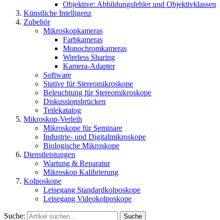
Objektive: Abbildungsfehler und Objektivklassen
Künstliche Intelligenz
Zubehör
Mikroskopkameras
Farbkameras
Monochromkameras
Wireless Sharing
Kamera-Adapter
Software
Stative für Stereomikroskope
Beleuchtung für Stereomikroskope
Diskussionsbrücken
Teilekatalog
Mikroskop-Verleih
Mikroskope für Seminare
Industrie- und Digitalmikroskope
Biologische Mikroskope
Dienstleistungen
Wartung & Reparatur
Mikroskop Kalibrierung
Kolposkope
Leisegang Standardkolposkope
Leisegang Videokolposkope
Suche:
Suche