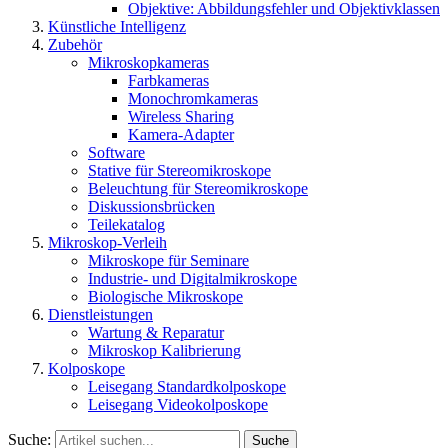
Objektive: Abbildungsfehler und Objektivklassen
Künstliche Intelligenz
Zubehör
Mikroskopkameras
Farbkameras
Monochromkameras
Wireless Sharing
Kamera-Adapter
Software
Stative für Stereomikroskope
Beleuchtung für Stereomikroskope
Diskussionsbrücken
Teilekatalog
Mikroskop-Verleih
Mikroskope für Seminare
Industrie- und Digitalmikroskope
Biologische Mikroskope
Dienstleistungen
Wartung & Reparatur
Mikroskop Kalibrierung
Kolposkope
Leisegang Standardkolposkope
Leisegang Videokolposkope
Suche:
Suche