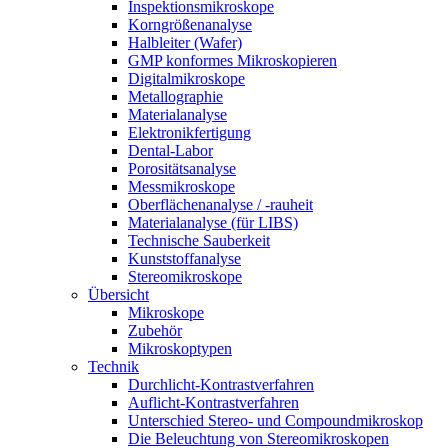
Inspektionsmikroskope
Korngrößenanalyse
Halbleiter (Wafer)
GMP konformes Mikroskopieren
Digitalmikroskope
Metallographie
Materialanalyse
Elektronikfertigung
Dental-Labor
Porositätsanalyse
Messmikroskope
Oberflächenanalyse / -rauheit
Materialanalyse (für LIBS)
Technische Sauberkeit
Kunststoffanalyse
Stereomikroskope
Übersicht
Mikroskope
Zubehör
Mikroskoptypen
Technik
Durchlicht-Kontrastverfahren
Auflicht-Kontrastverfahren
Unterschied Stereo- und Compoundmikroskop
Die Beleuchtung von Stereomikroskopen