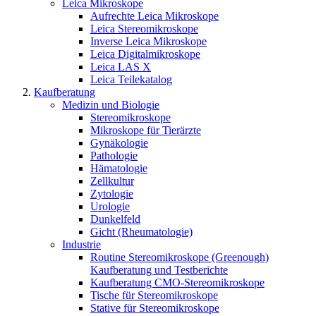
Leica Mikroskope
Aufrechte Leica Mikroskope
Leica Stereomikroskope
Inverse Leica Mikroskope
Leica Digitalmikroskope
Leica LAS X
Leica Teilekatalog
Kaufberatung
Medizin und Biologie
Stereomikroskope
Mikroskope für Tierärzte
Gynäkologie
Pathologie
Hämatologie
Zellkultur
Zytologie
Urologie
Dunkelfeld
Gicht (Rheumatologie)
Industrie
Routine Stereomikroskope (Greenough)
Kaufberatung und Testberichte
Kaufberatung CMO-Stereomikroskope
Tische für Stereomikroskope
Stative für Stereomikroskope