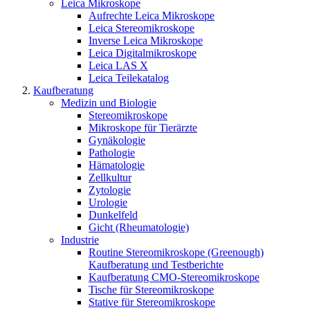
Leica Mikroskope
Aufrechte Leica Mikroskope
Leica Stereomikroskope
Inverse Leica Mikroskope
Leica Digitalmikroskope
Leica LAS X
Leica Teilekatalog
Kaufberatung
Medizin und Biologie
Stereomikroskope
Mikroskope für Tierärzte
Gynäkologie
Pathologie
Hämatologie
Zellkultur
Zytologie
Urologie
Dunkelfeld
Gicht (Rheumatologie)
Industrie
Routine Stereomikroskope (Greenough)
Kaufberatung und Testberichte
Kaufberatung CMO-Stereomikroskope
Tische für Stereomikroskope
Stative für Stereomikroskope