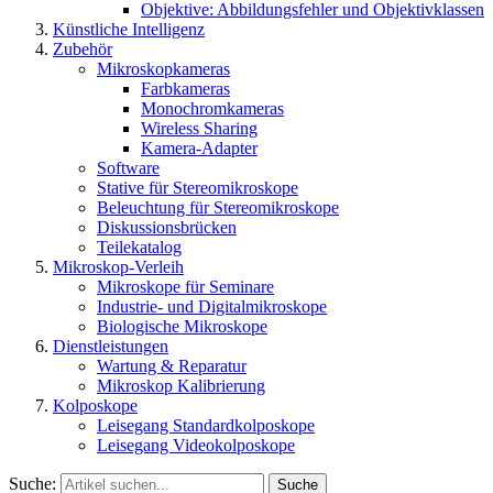
Objektive: Abbildungsfehler und Objektivklassen
Künstliche Intelligenz
Zubehör
Mikroskopkameras
Farbkameras
Monochromkameras
Wireless Sharing
Kamera-Adapter
Software
Stative für Stereomikroskope
Beleuchtung für Stereomikroskope
Diskussionsbrücken
Teilekatalog
Mikroskop-Verleih
Mikroskope für Seminare
Industrie- und Digitalmikroskope
Biologische Mikroskope
Dienstleistungen
Wartung & Reparatur
Mikroskop Kalibrierung
Kolposkope
Leisegang Standardkolposkope
Leisegang Videokolposkope
Suche:
Suche