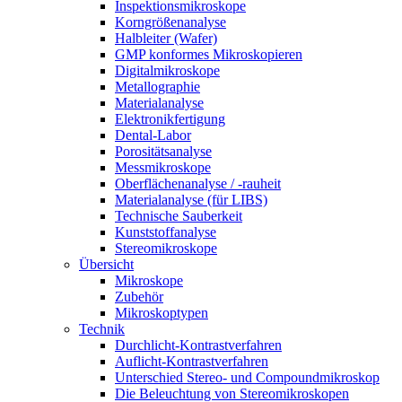
Inspektionsmikroskope
Korngrößenanalyse
Halbleiter (Wafer)
GMP konformes Mikroskopieren
Digitalmikroskope
Metallographie
Materialanalyse
Elektronikfertigung
Dental-Labor
Porositätsanalyse
Messmikroskope
Oberflächenanalyse / -rauheit
Materialanalyse (für LIBS)
Technische Sauberkeit
Kunststoffanalyse
Stereomikroskope
Übersicht
Mikroskope
Zubehör
Mikroskoptypen
Technik
Durchlicht-Kontrastverfahren
Auflicht-Kontrastverfahren
Unterschied Stereo- und Compoundmikroskop
Die Beleuchtung von Stereomikroskopen