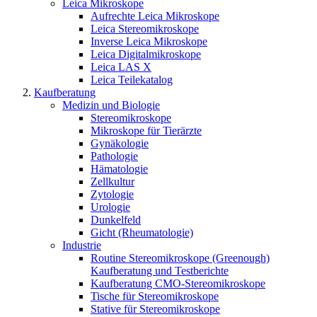
Leica Mikroskope
Aufrechte Leica Mikroskope
Leica Stereomikroskope
Inverse Leica Mikroskope
Leica Digitalmikroskope
Leica LAS X
Leica Teilekatalog
Kaufberatung
Medizin und Biologie
Stereomikroskope
Mikroskope für Tierärzte
Gynäkologie
Pathologie
Hämatologie
Zellkultur
Zytologie
Urologie
Dunkelfeld
Gicht (Rheumatologie)
Industrie
Routine Stereomikroskope (Greenough)
Kaufberatung und Testberichte
Kaufberatung CMO-Stereomikroskope
Tische für Stereomikroskope
Stative für Stereomikroskope