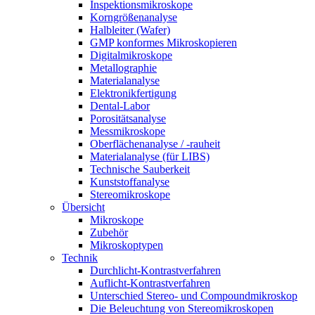
Inspektionsmikroskope
Korngrößenanalyse
Halbleiter (Wafer)
GMP konformes Mikroskopieren
Digitalmikroskope
Metallographie
Materialanalyse
Elektronikfertigung
Dental-Labor
Porositätsanalyse
Messmikroskope
Oberflächenanalyse / -rauheit
Materialanalyse (für LIBS)
Technische Sauberkeit
Kunststoffanalyse
Stereomikroskope
Übersicht
Mikroskope
Zubehör
Mikroskoptypen
Technik
Durchlicht-Kontrastverfahren
Auflicht-Kontrastverfahren
Unterschied Stereo- und Compoundmikroskop
Die Beleuchtung von Stereomikroskopen