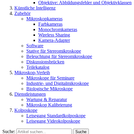
Objektive: Abbildungsfehler und Objektivklassen
Künstliche Intelligenz
Zubehör
Mikroskopkameras
Farbkameras
Monochromkameras
Wireless Sharing
Kamera-Adapter
Software
Stative für Stereomikroskope
Beleuchtung für Stereomikroskope
Diskussionsbrücken
Teilekatalog
Mikroskop-Verleih
Mikroskope für Seminare
Industrie- und Digitalmikroskope
Biologische Mikroskope
Dienstleistungen
Wartung & Reparatur
Mikroskop Kalibrierung
Kolposkope
Leisegang Standardkolposkope
Leisegang Videokolposkope
Suche:
Suche