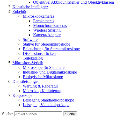
Objektive: Abbildungsfehler und Objektivklassen
Künstliche Intelligenz
Zubehör
Mikroskopkameras
Farbkameras
Monochromkameras
Wireless Sharing
Kamera-Adapter
Software
Stative für Stereomikroskope
Beleuchtung für Stereomikroskope
Diskussionsbrücken
Teilekatalog
Mikroskop-Verleih
Mikroskope für Seminare
Industrie- und Digitalmikroskope
Biologische Mikroskope
Dienstleistungen
Wartung & Reparatur
Mikroskop Kalibrierung
Kolposkope
Leisegang Standardkolposkope
Leisegang Videokolposkope
Suche:
Suche