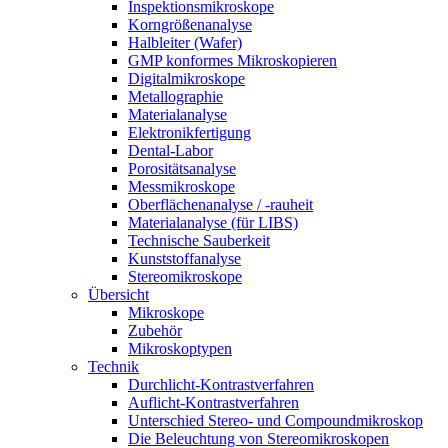
Inspektionsmikroskope
Korngrößenanalyse
Halbleiter (Wafer)
GMP konformes Mikroskopieren
Digitalmikroskope
Metallographie
Materialanalyse
Elektronikfertigung
Dental-Labor
Porositätsanalyse
Messmikroskope
Oberflächenanalyse / -rauheit
Materialanalyse (für LIBS)
Technische Sauberkeit
Kunststoffanalyse
Stereomikroskope
Übersicht
Mikroskope
Zubehör
Mikroskoptypen
Technik
Durchlicht-Kontrastverfahren
Auflicht-Kontrastverfahren
Unterschied Stereo- und Compoundmikroskop
Die Beleuchtung von Stereomikroskopen