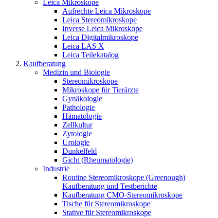
Leica Mikroskope
Aufrechte Leica Mikroskope
Leica Stereomikroskope
Inverse Leica Mikroskope
Leica Digitalmikroskope
Leica LAS X
Leica Teilekatalog
Kaufberatung
Medizin und Biologie
Stereomikroskope
Mikroskope für Tierärzte
Gynäkologie
Pathologie
Hämatologie
Zellkultur
Zytologie
Urologie
Dunkelfeld
Gicht (Rheumatologie)
Industrie
Routine Stereomikroskope (Greenough)
Kaufberatung und Testberichte
Kaufberatung CMO-Stereomikroskope
Tische für Stereomikroskope
Stative für Stereomikroskope