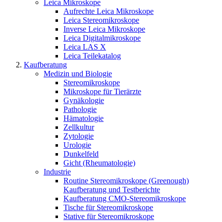
Leica Mikroskope
Aufrechte Leica Mikroskope
Leica Stereomikroskope
Inverse Leica Mikroskope
Leica Digitalmikroskope
Leica LAS X
Leica Teilekatalog
Kaufberatung
Medizin und Biologie
Stereomikroskope
Mikroskope für Tierärzte
Gynäkologie
Pathologie
Hämatologie
Zellkultur
Zytologie
Urologie
Dunkelfeld
Gicht (Rheumatologie)
Industrie
Routine Stereomikroskope (Greenough)
Kaufberatung und Testberichte
Kaufberatung CMO-Stereomikroskope
Tische für Stereomikroskope
Stative für Stereomikroskope