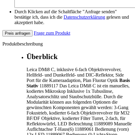
Durch Klicken auf die Schaltfläche "Anfrage senden"
bestätige ich, dass ich die
Datenschutzerklärung
gelesen und
akzeptiert habe.
Frage zum Produkt
Preis anfragen
Produktbeschreibung
Überblick
Leica DMi8 C, inklusive 6-fach Objektivrevolver,
Hellfeld- und Dunkelfeld- und DIC-Reflektor, Side
Port für die Kameraadaption, Plan Fluotar Optik
Basis
Stativ
11889117 Das Leica DMi8 C ist ein manuelles,
kodiertes Mikroskop Inklusive 1x Tubuslinse,
Analysatorschlitz und Staubschutzhülle. Durch die
Modularität können aus folgenden Optionen die
gewünschten Komponenten gewählt werden: 3-Gang
Fokustrieb, kodierter 6-fach Objektivrevolver für M32
BF/DF Objektive, kodierter Filter Turret, 2-fach, für
Reflektowürfel, LED Beleuchtung 11889089 Manuelle
Auflichtachse T-Haus(6) 11889061 Bedienung (vorn)
12x LED 11889067 Bedienung (l) Licht+Stopp