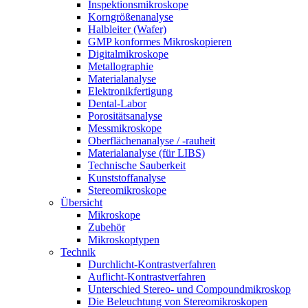
Inspektionsmikroskope
Korngrößenanalyse
Halbleiter (Wafer)
GMP konformes Mikroskopieren
Digitalmikroskope
Metallographie
Materialanalyse
Elektronikfertigung
Dental-Labor
Porositätsanalyse
Messmikroskope
Oberflächenanalyse / -rauheit
Materialanalyse (für LIBS)
Technische Sauberkeit
Kunststoffanalyse
Stereomikroskope
Übersicht
Mikroskope
Zubehör
Mikroskoptypen
Technik
Durchlicht-Kontrastverfahren
Auflicht-Kontrastverfahren
Unterschied Stereo- und Compoundmikroskop
Die Beleuchtung von Stereomikroskopen