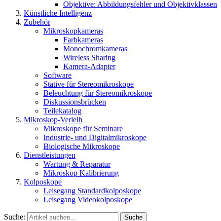
Objektive: Abbildungsfehler und Objektivklassen
Künstliche Intelligenz
Zubehör
Mikroskopkameras
Farbkameras
Monochromkameras
Wireless Sharing
Kamera-Adapter
Software
Stative für Stereomikroskope
Beleuchtung für Stereomikroskope
Diskussionsbrücken
Teilekatalog
Mikroskop-Verleih
Mikroskope für Seminare
Industrie- und Digitalmikroskope
Biologische Mikroskope
Dienstleistungen
Wartung & Reparatur
Mikroskop Kalibrierung
Kolposkope
Leisegang Standardkolposkope
Leisegang Videokolposkope
Suche:
Suche