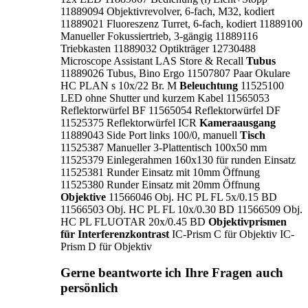
11889094 Objektivrevolver, 6-fach, M32, kodiert
11889021 Fluoreszenz Turret, 6-fach, kodiert 11889100
Manueller Fokussiertrieb, 3-gängig 11889116
Triebkasten 11889032 Optikträger 12730488
Microscope Assistant LAS Store & Recall
Tubus
11889026 Tubus, Bino Ergo 11507807 Paar Okulare
HC PLAN s 10x/22 Br. M
Beleuchtung
11525100
LED ohne Shutter und kurzem Kabel 11565053
Reflektorwürfel BF 11565054 Reflektorwürfel DF
11525375 Reflektorwürfel ICR
Kameraausgang
11889043 Side Port links 100/0, manuell
Tisch
11525387 Manueller 3-Plattentisch 100x50 mm
11525379 Einlegerahmen 160x130 für runden Einsatz
11525381 Runder Einsatz mit 10mm Öffnung
11525380 Runder Einsatz mit 20mm Öffnung
Objektive
11566046 Obj. HC PL FL 5x/0.15 BD
11566503 Obj. HC PL FL 10x/0.30 BD 11566509 Obj.
HC PL FLUOTAR 20x/0.45 BD
Objektivprismen
für Interferenzkontrast
IC-Prism C für Objektiv IC-
Prism D für Objektiv
Gerne beantworte ich Ihre Fragen auch
persönlich