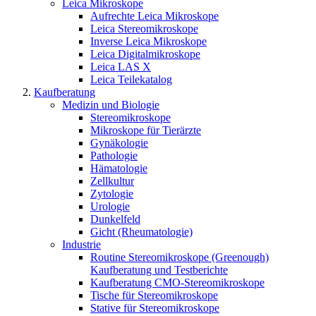
Leica Mikroskope
Aufrechte Leica Mikroskope
Leica Stereomikroskope
Inverse Leica Mikroskope
Leica Digitalmikroskope
Leica LAS X
Leica Teilekatalog
Kaufberatung
Medizin und Biologie
Stereomikroskope
Mikroskope für Tierärzte
Gynäkologie
Pathologie
Hämatologie
Zellkultur
Zytologie
Urologie
Dunkelfeld
Gicht (Rheumatologie)
Industrie
Routine Stereomikroskope (Greenough)
Kaufberatung und Testberichte
Kaufberatung CMO-Stereomikroskope
Tische für Stereomikroskope
Stative für Stereomikroskope