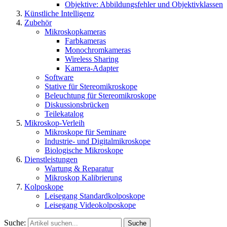
Objektive: Abbildungsfehler und Objektivklassen
Künstliche Intelligenz
Zubehör
Mikroskopkameras
Farbkameras
Monochromkameras
Wireless Sharing
Kamera-Adapter
Software
Stative für Stereomikroskope
Beleuchtung für Stereomikroskope
Diskussionsbrücken
Teilekatalog
Mikroskop-Verleih
Mikroskope für Seminare
Industrie- und Digitalmikroskope
Biologische Mikroskope
Dienstleistungen
Wartung & Reparatur
Mikroskop Kalibrierung
Kolposkope
Leisegang Standardkolposkope
Leisegang Videokolposkope
Suche:
Suche