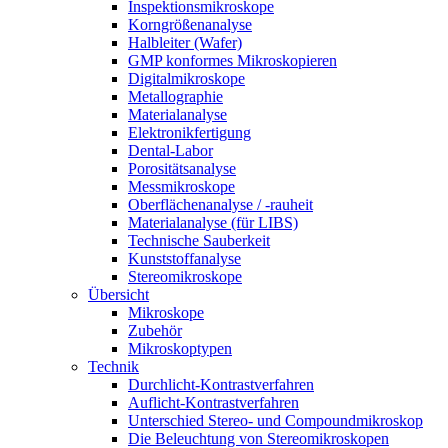
Inspektionsmikroskope
Korngrößenanalyse
Halbleiter (Wafer)
GMP konformes Mikroskopieren
Digitalmikroskope
Metallographie
Materialanalyse
Elektronikfertigung
Dental-Labor
Porositätsanalyse
Messmikroskope
Oberflächenanalyse / -rauheit
Materialanalyse (für LIBS)
Technische Sauberkeit
Kunststoffanalyse
Stereomikroskope
Übersicht
Mikroskope
Zubehör
Mikroskoptypen
Technik
Durchlicht-Kontrastverfahren
Auflicht-Kontrastverfahren
Unterschied Stereo- und Compoundmikroskop
Die Beleuchtung von Stereomikroskopen