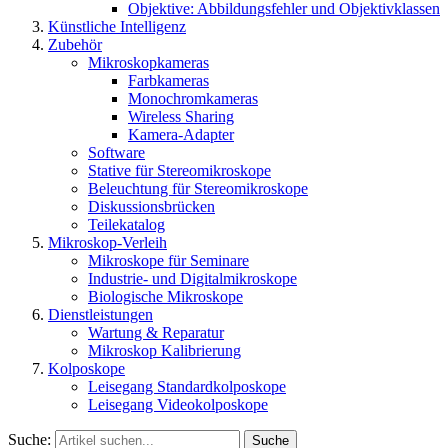
Objektive: Abbildungsfehler und Objektivklassen
Künstliche Intelligenz
Zubehör
Mikroskopkameras
Farbkameras
Monochromkameras
Wireless Sharing
Kamera-Adapter
Software
Stative für Stereomikroskope
Beleuchtung für Stereomikroskope
Diskussionsbrücken
Teilekatalog
Mikroskop-Verleih
Mikroskope für Seminare
Industrie- und Digitalmikroskope
Biologische Mikroskope
Dienstleistungen
Wartung & Reparatur
Mikroskop Kalibrierung
Kolposkope
Leisegang Standardkolposkope
Leisegang Videokolposkope
Suche:
Suche