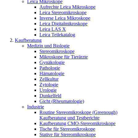
Leica Mikroskope
Aufrechte Leica Mikroskope
Leica Stereomikroskope
Inverse Leica Mikroskope
Leica Digitalmikroskope
Leica LAS X
Leica Teilekatalog
Kaufberatung
Medizin und Biologie
Stereomikroskope
Mikroskope für Tierärzte
Gynäkologie
Pathologie
Hämatologie
Zellkultur
Zytologie
Urologie
Dunkelfeld
Gicht (Rheumatologie)
Industrie
Routine Stereomikroskope (Greenough)
Kaufberatung und Testberichte
Kaufberatung CMO-Stereomikroskope
Tische für Stereomikroskope
Stative für Stereomikroskope