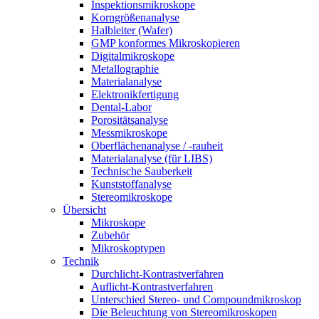
Inspektionsmikroskope
Korngrößenanalyse
Halbleiter (Wafer)
GMP konformes Mikroskopieren
Digitalmikroskope
Metallographie
Materialanalyse
Elektronikfertigung
Dental-Labor
Porositätsanalyse
Messmikroskope
Oberflächenanalyse / -rauheit
Materialanalyse (für LIBS)
Technische Sauberkeit
Kunststoffanalyse
Stereomikroskope
Übersicht
Mikroskope
Zubehör
Mikroskoptypen
Technik
Durchlicht-Kontrastverfahren
Auflicht-Kontrastverfahren
Unterschied Stereo- und Compoundmikroskop
Die Beleuchtung von Stereomikroskopen