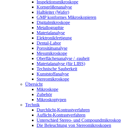
Inspektionsmikroskope
Korngrößenanalyse
Halbleiter (Wafer)
GMP konformes Mikroskopieren
Digitalmikroskope
Metallographie
Materialanalyse
Elektronikfertigung
Dental-Labor
Porositätsanalyse
Messmikroskope
Oberflächenanalyse / -rauheit
Materialanalyse (für LIBS)
Technische Sauberkeit
Kunststoffanalyse
Stereomikroskope
Übersicht
Mikroskope
Zubehör
Mikroskoptypen
Technik
Durchlicht-Kontrastverfahren
Auflicht-Kontrastverfahren
Unterschied Stereo- und Compoundmikroskop
Die Beleuchtung von Stereomikroskopen