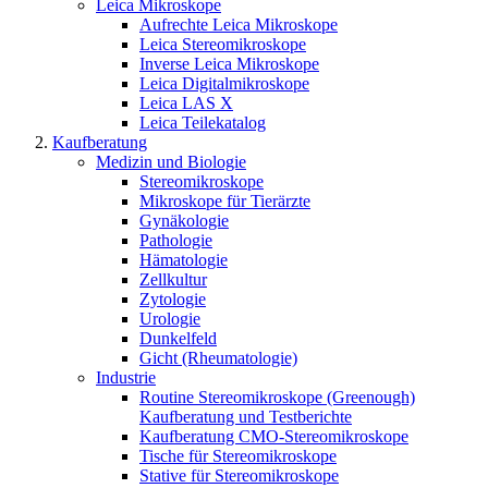
Leica Mikroskope
Aufrechte Leica Mikroskope
Leica Stereomikroskope
Inverse Leica Mikroskope
Leica Digitalmikroskope
Leica LAS X
Leica Teilekatalog
Kaufberatung
Medizin und Biologie
Stereomikroskope
Mikroskope für Tierärzte
Gynäkologie
Pathologie
Hämatologie
Zellkultur
Zytologie
Urologie
Dunkelfeld
Gicht (Rheumatologie)
Industrie
Routine Stereomikroskope (Greenough)
Kaufberatung und Testberichte
Kaufberatung CMO-Stereomikroskope
Tische für Stereomikroskope
Stative für Stereomikroskope