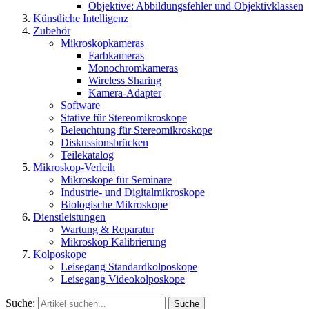
Objektive: Abbildungsfehler und Objektivklassen
Künstliche Intelligenz
Zubehör
Mikroskopkameras
Farbkameras
Monochromkameras
Wireless Sharing
Kamera-Adapter
Software
Stative für Stereomikroskope
Beleuchtung für Stereomikroskope
Diskussionsbrücken
Teilekatalog
Mikroskop-Verleih
Mikroskope für Seminare
Industrie- und Digitalmikroskope
Biologische Mikroskope
Dienstleistungen
Wartung & Reparatur
Mikroskop Kalibrierung
Kolposkope
Leisegang Standardkolposkope
Leisegang Videokolposkope
Suche:
Suche