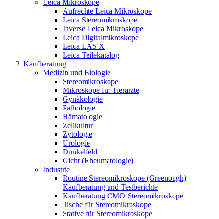
Leica Mikroskope
Aufrechte Leica Mikroskope
Leica Stereomikroskope
Inverse Leica Mikroskope
Leica Digitalmikroskope
Leica LAS X
Leica Teilekatalog
Kaufberatung
Medizin und Biologie
Stereomikroskope
Mikroskope für Tierärzte
Gynäkologie
Pathologie
Hämatologie
Zellkultur
Zytologie
Urologie
Dunkelfeld
Gicht (Rheumatologie)
Industrie
Routine Stereomikroskope (Greenough)
Kaufberatung und Testberichte
Kaufberatung CMO-Stereomikroskope
Tische für Stereomikroskope
Stative für Stereomikroskope