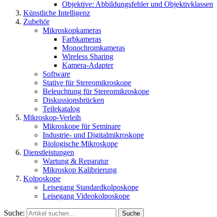
Objektive: Abbildungsfehler und Objektivklassen
Künstliche Intelligenz
Zubehör
Mikroskopkameras
Farbkameras
Monochromkameras
Wireless Sharing
Kamera-Adapter
Software
Stative für Stereomikroskope
Beleuchtung für Stereomikroskope
Diskussionsbrücken
Teilekatalog
Mikroskop-Verleih
Mikroskope für Seminare
Industrie- und Digitalmikroskope
Biologische Mikroskope
Dienstleistungen
Wartung & Reparatur
Mikroskop Kalibrierung
Kolposkope
Leisegang Standardkolposkope
Leisegang Videokolposkope
Suche:
Suche