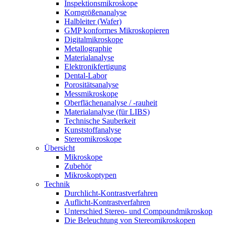
Inspektionsmikroskope
Korngrößenanalyse
Halbleiter (Wafer)
GMP konformes Mikroskopieren
Digitalmikroskope
Metallographie
Materialanalyse
Elektronikfertigung
Dental-Labor
Porositätsanalyse
Messmikroskope
Oberflächenanalyse / -rauheit
Materialanalyse (für LIBS)
Technische Sauberkeit
Kunststoffanalyse
Stereomikroskope
Übersicht
Mikroskope
Zubehör
Mikroskoptypen
Technik
Durchlicht-Kontrastverfahren
Auflicht-Kontrastverfahren
Unterschied Stereo- und Compoundmikroskop
Die Beleuchtung von Stereomikroskopen