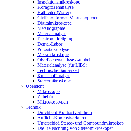
Inspektionsmikroskope
Korngrößenanalyse
Halbleiter (Wafer)
GMP konformes Mikroskopieren
Digitalmikroskope
Metallographie
Materialanalyse
Elektronikfertigung
Dental-Labor
Porositätsanalyse
Messmikroskope
Oberflächenanalyse / -rauheit
Materialanalyse (für LIBS)
Technische Sauberkeit
Kunststoffanalyse
Stereomikroskope
Übersicht
Mikroskope
Zubehör
Mikroskoptypen
Technik
Durchlicht-Kontrastverfahren
Auflicht-Kontrastverfahren
Unterschied Stereo- und Compoundmikroskop
Die Beleuchtung von Stereomikroskopen