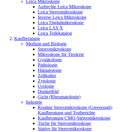
Leica Mikroskope
Aufrechte Leica Mikroskope
Leica Stereomikroskope
Inverse Leica Mikroskope
Leica Digitalmikroskope
Leica LAS X
Leica Teilekatalog
Kaufberatung
Medizin und Biologie
Stereomikroskope
Mikroskope für Tierärzte
Gynäkologie
Pathologie
Hämatologie
Zellkultur
Zytologie
Urologie
Dunkelfeld
Gicht (Rheumatologie)
Industrie
Routine Stereomikroskope (Greenough)
Kaufberatung und Testberichte
Kaufberatung CMO-Stereomikroskope
Tische für Stereomikroskope
Stative für Stereomikroskope