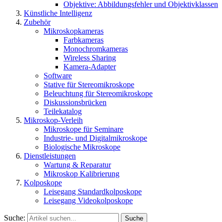
Objektive: Abbildungsfehler und Objektivklassen
Künstliche Intelligenz
Zubehör
Mikroskopkameras
Farbkameras
Monochromkameras
Wireless Sharing
Kamera-Adapter
Software
Stative für Stereomikroskope
Beleuchtung für Stereomikroskope
Diskussionsbrücken
Teilekatalog
Mikroskop-Verleih
Mikroskope für Seminare
Industrie- und Digitalmikroskope
Biologische Mikroskope
Dienstleistungen
Wartung & Reparatur
Mikroskop Kalibrierung
Kolposkope
Leisegang Standardkolposkope
Leisegang Videokolposkope
Suche:
Suche