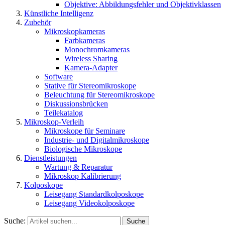
Objektive: Abbildungsfehler und Objektivklassen
Künstliche Intelligenz
Zubehör
Mikroskopkameras
Farbkameras
Monochromkameras
Wireless Sharing
Kamera-Adapter
Software
Stative für Stereomikroskope
Beleuchtung für Stereomikroskope
Diskussionsbrücken
Teilekatalog
Mikroskop-Verleih
Mikroskope für Seminare
Industrie- und Digitalmikroskope
Biologische Mikroskope
Dienstleistungen
Wartung & Reparatur
Mikroskop Kalibrierung
Kolposkope
Leisegang Standardkolposkope
Leisegang Videokolposkope
Suche:
Suche