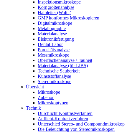
Inspektionsmikroskope
Korngrößenanalyse
Halbleiter (Wafer)
GMP konformes Mikroskopieren
Digitalmikroskope
Metallographie
Materialanalyse
Elektronikfertigung
Dental-Labor
Porositätsanalyse
Messmikroskope
Oberflächenanalyse / -rauheit
Materialanalyse (für LIBS)
Technische Sauberkeit
Kunststoffanalyse
Stereomikroskope
Übersicht
Mikroskope
Zubehör
Mikroskoptypen
Technik
Durchlicht-Kontrastverfahren
Auflicht-Kontrastverfahren
Unterschied Stereo- und Compoundmikroskop
Die Beleuchtung von Stereomikroskopen