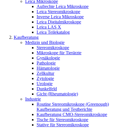
Leica Mikroskope
Aufrechte Leica Mikroskope
Leica Stereomikroskope
Inverse Leica Mikroskope
Leica Digitalmikroskope
Leica LAS X
Leica Teilekatalog
Kaufberatung
Medizin und Biologie
Stereomikroskope
Mikroskope für Tierärzte
Gynäkologie
Pathologie
Hämatologie
Zellkultur
Zytologie
Urologie
Dunkelfeld
Gicht (Rheumatologie)
Industrie
Routine Stereomikroskope (Greenough)
Kaufberatung und Testberichte
Kaufberatung CMO-Stereomikroskope
Tische für Stereomikroskope
Stative für Stereomikroskope