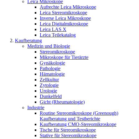
Leica Mikroskope
Aufrechte Leica Mikroskope
Leica Stereomikroskope
Inverse Leica Mikroskope
Leica Digitalmikroskope
Leica LAS X
Leica Teilekatalog
Kaufberatung
Medizin und Biologie
Stereomikroskope
Mikroskope für Tierärzte
Gynäkologie
Pathologie
Hämatologie
Zellkultur
Zytologie
Urologie
Dunkelfeld
Gicht (Rheumatologie)
Industrie
Routine Stereomikroskope (Greenough)
Kaufberatung und Testberichte
Kaufberatung CMO-Stereomikroskope
Tische für Stereomikroskope
Stative für Stereomikroskope