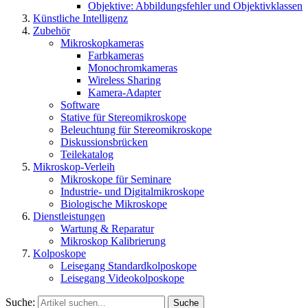
Objektive: Abbildungsfehler und Objektivklassen
Künstliche Intelligenz
Zubehör
Mikroskopkameras
Farbkameras
Monochromkameras
Wireless Sharing
Kamera-Adapter
Software
Stative für Stereomikroskope
Beleuchtung für Stereomikroskope
Diskussionsbrücken
Teilekatalog
Mikroskop-Verleih
Mikroskope für Seminare
Industrie- und Digitalmikroskope
Biologische Mikroskope
Dienstleistungen
Wartung & Reparatur
Mikroskop Kalibrierung
Kolposkope
Leisegang Standardkolposkope
Leisegang Videokolposkope
Suche:
Suche