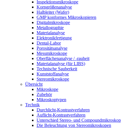
Inspektionsmikroskope
Korngrößenanalyse
Halbleiter (Wafer)
GMP konformes Mikroskopieren
Digitalmikroskope
Metallographie
Materialanalyse
Elektronikfertigung
Dental-Labor
Porositätsanalyse
Messmikroskope
Oberflächenanalyse / -rauheit
Materialanalyse (für LIBS)
Technische Sauberkeit
Kunststoffanalyse
Stereomikroskope
Übersicht
Mikroskope
Zubehör
Mikroskoptypen
Technik
Durchlicht-Kontrastverfahren
Auflicht-Kontrastverfahren
Unterschied Stereo- und Compoundmikroskop
Die Beleuchtung von Stereomikroskopen