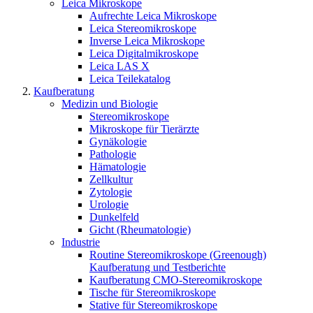
Leica Mikroskope
Aufrechte Leica Mikroskope
Leica Stereomikroskope
Inverse Leica Mikroskope
Leica Digitalmikroskope
Leica LAS X
Leica Teilekatalog
Kaufberatung
Medizin und Biologie
Stereomikroskope
Mikroskope für Tierärzte
Gynäkologie
Pathologie
Hämatologie
Zellkultur
Zytologie
Urologie
Dunkelfeld
Gicht (Rheumatologie)
Industrie
Routine Stereomikroskope (Greenough)
Kaufberatung und Testberichte
Kaufberatung CMO-Stereomikroskope
Tische für Stereomikroskope
Stative für Stereomikroskope