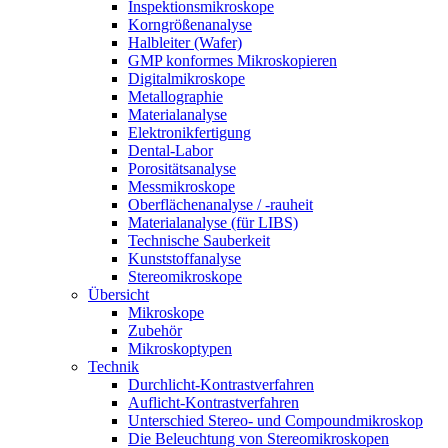
Inspektionsmikroskope
Korngrößenanalyse
Halbleiter (Wafer)
GMP konformes Mikroskopieren
Digitalmikroskope
Metallographie
Materialanalyse
Elektronikfertigung
Dental-Labor
Porositätsanalyse
Messmikroskope
Oberflächenanalyse / -rauheit
Materialanalyse (für LIBS)
Technische Sauberkeit
Kunststoffanalyse
Stereomikroskope
Übersicht
Mikroskope
Zubehör
Mikroskoptypen
Technik
Durchlicht-Kontrastverfahren
Auflicht-Kontrastverfahren
Unterschied Stereo- und Compoundmikroskop
Die Beleuchtung von Stereomikroskopen