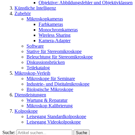
Objektive: Abbildungsfehler und Objektivklassen
Künstliche Intelligenz
Zubehör
Mikroskopkameras
Farbkameras
Monochromkameras
Wireless Sharing
Kamera-Adapter
Software
Stative für Stereomikroskope
Beleuchtung für Stereomikroskope
Diskussionsbrücken
Teilekatalog
Mikroskop-Verleih
Mikroskope für Seminare
Industrie- und Digitalmikroskope
Biologische Mikroskope
Dienstleistungen
Wartung & Reparatur
Mikroskop Kalibrierung
Kolposkope
Leisegang Standardkolposkope
Leisegang Videokolposkope
Suche:
Suche