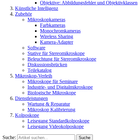
Objektive: Abbildungsfehler und Objektivklassen
Künstliche Intelligenz
Zubehör
Mikroskopkameras
Farbkameras
Monochromkameras
Wireless Sharing
Kamera-Adapter
Software
Stative für Stereomikroskope
Beleuchtung für Stereomikroskope
Diskussionsbrücken
Teilekatalog
Mikroskop-Verleih
Mikroskope für Seminare
Industrie- und Digitalmikroskope
Biologische Mikroskope
Dienstleistungen
Wartung & Reparatur
Mikroskop Kalibrierung
Kolposkope
Leisegang Standardkolposkope
Leisegang Videokolposkope
Suche:
Suche