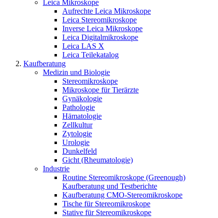
Leica Mikroskope
Aufrechte Leica Mikroskope
Leica Stereomikroskope
Inverse Leica Mikroskope
Leica Digitalmikroskope
Leica LAS X
Leica Teilekatalog
Kaufberatung
Medizin und Biologie
Stereomikroskope
Mikroskope für Tierärzte
Gynäkologie
Pathologie
Hämatologie
Zellkultur
Zytologie
Urologie
Dunkelfeld
Gicht (Rheumatologie)
Industrie
Routine Stereomikroskope (Greenough)
Kaufberatung und Testberichte
Kaufberatung CMO-Stereomikroskope
Tische für Stereomikroskope
Stative für Stereomikroskope