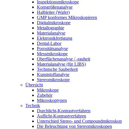
Inspektionsmikroskope
Korngrößenanalyse
Halbleiter (Wafer)
GMP konformes Mikroskopieren
Digitalmikroskope
Metallographie
Materialanalyse
Elektronikfertigung
Dental-Labor
Porositätsanalyse
Messmikroskope
Oberflächenanalyse / -rauheit
Materialanalyse (für LIBS)
Technische Sauberkeit
Kunststoffanalyse
Stereomikroskope
Übersicht
Mikroskope
Zubehör
Mikroskoptypen
Technik
Durchlicht-Kontrastverfahren
Auflicht-Kontrastverfahren
Unterschied Stereo- und Compoundmikroskop
Die Beleuchtung von Stereomikroskopen