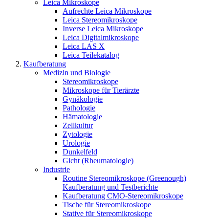
Leica Mikroskope
Aufrechte Leica Mikroskope
Leica Stereomikroskope
Inverse Leica Mikroskope
Leica Digitalmikroskope
Leica LAS X
Leica Teilekatalog
Kaufberatung
Medizin und Biologie
Stereomikroskope
Mikroskope für Tierärzte
Gynäkologie
Pathologie
Hämatologie
Zellkultur
Zytologie
Urologie
Dunkelfeld
Gicht (Rheumatologie)
Industrie
Routine Stereomikroskope (Greenough)
Kaufberatung und Testberichte
Kaufberatung CMO-Stereomikroskope
Tische für Stereomikroskope
Stative für Stereomikroskope