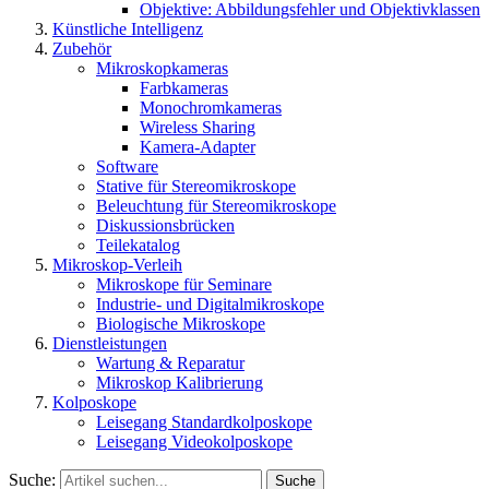
Objektive: Abbildungsfehler und Objektivklassen
Künstliche Intelligenz
Zubehör
Mikroskopkameras
Farbkameras
Monochromkameras
Wireless Sharing
Kamera-Adapter
Software
Stative für Stereomikroskope
Beleuchtung für Stereomikroskope
Diskussionsbrücken
Teilekatalog
Mikroskop-Verleih
Mikroskope für Seminare
Industrie- und Digitalmikroskope
Biologische Mikroskope
Dienstleistungen
Wartung & Reparatur
Mikroskop Kalibrierung
Kolposkope
Leisegang Standardkolposkope
Leisegang Videokolposkope
Suche:
Suche