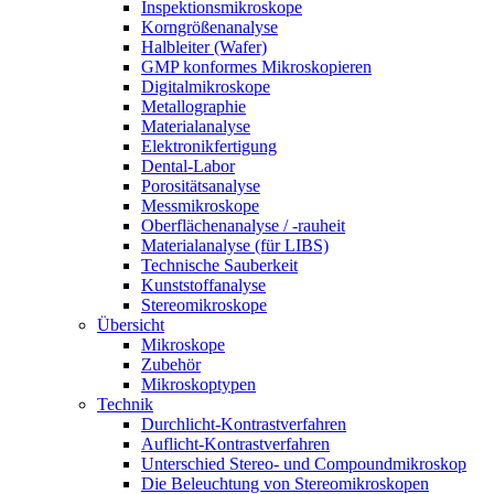
Inspektionsmikroskope
Korngrößenanalyse
Halbleiter (Wafer)
GMP konformes Mikroskopieren
Digitalmikroskope
Metallographie
Materialanalyse
Elektronikfertigung
Dental-Labor
Porositätsanalyse
Messmikroskope
Oberflächenanalyse / -rauheit
Materialanalyse (für LIBS)
Technische Sauberkeit
Kunststoffanalyse
Stereomikroskope
Übersicht
Mikroskope
Zubehör
Mikroskoptypen
Technik
Durchlicht-Kontrastverfahren
Auflicht-Kontrastverfahren
Unterschied Stereo- und Compoundmikroskop
Die Beleuchtung von Stereomikroskopen