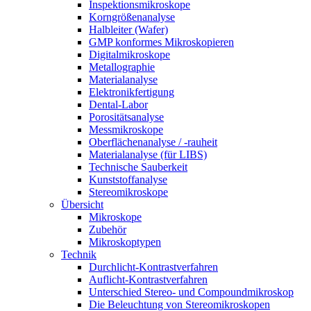
Inspektionsmikroskope
Korngrößenanalyse
Halbleiter (Wafer)
GMP konformes Mikroskopieren
Digitalmikroskope
Metallographie
Materialanalyse
Elektronikfertigung
Dental-Labor
Porositätsanalyse
Messmikroskope
Oberflächenanalyse / -rauheit
Materialanalyse (für LIBS)
Technische Sauberkeit
Kunststoffanalyse
Stereomikroskope
Übersicht
Mikroskope
Zubehör
Mikroskoptypen
Technik
Durchlicht-Kontrastverfahren
Auflicht-Kontrastverfahren
Unterschied Stereo- und Compoundmikroskop
Die Beleuchtung von Stereomikroskopen