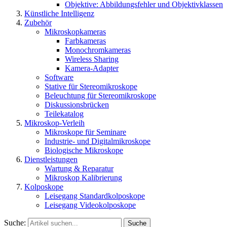
Objektive: Abbildungsfehler und Objektivklassen
Künstliche Intelligenz
Zubehör
Mikroskopkameras
Farbkameras
Monochromkameras
Wireless Sharing
Kamera-Adapter
Software
Stative für Stereomikroskope
Beleuchtung für Stereomikroskope
Diskussionsbrücken
Teilekatalog
Mikroskop-Verleih
Mikroskope für Seminare
Industrie- und Digitalmikroskope
Biologische Mikroskope
Dienstleistungen
Wartung & Reparatur
Mikroskop Kalibrierung
Kolposkope
Leisegang Standardkolposkope
Leisegang Videokolposkope
Suche:
Suche