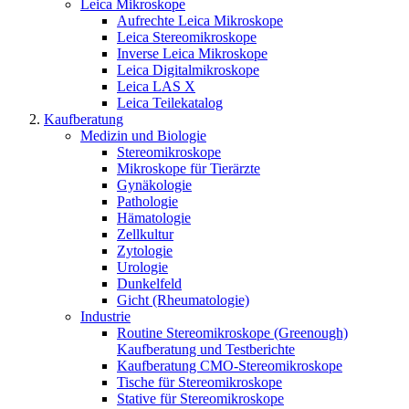
Leica Mikroskope
Aufrechte Leica Mikroskope
Leica Stereomikroskope
Inverse Leica Mikroskope
Leica Digitalmikroskope
Leica LAS X
Leica Teilekatalog
Kaufberatung
Medizin und Biologie
Stereomikroskope
Mikroskope für Tierärzte
Gynäkologie
Pathologie
Hämatologie
Zellkultur
Zytologie
Urologie
Dunkelfeld
Gicht (Rheumatologie)
Industrie
Routine Stereomikroskope (Greenough)
Kaufberatung und Testberichte
Kaufberatung CMO-Stereomikroskope
Tische für Stereomikroskope
Stative für Stereomikroskope