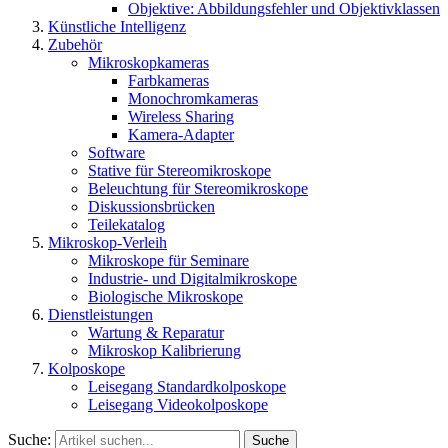
Objektive: Abbildungsfehler und Objektivklassen
Künstliche Intelligenz
Zubehör
Mikroskopkameras
Farbkameras
Monochromkameras
Wireless Sharing
Kamera-Adapter
Software
Stative für Stereomikroskope
Beleuchtung für Stereomikroskope
Diskussionsbrücken
Teilekatalog
Mikroskop-Verleih
Mikroskope für Seminare
Industrie- und Digitalmikroskope
Biologische Mikroskope
Dienstleistungen
Wartung & Reparatur
Mikroskop Kalibrierung
Kolposkope
Leisegang Standardkolposkope
Leisegang Videokolposkope
Suche:
Suche