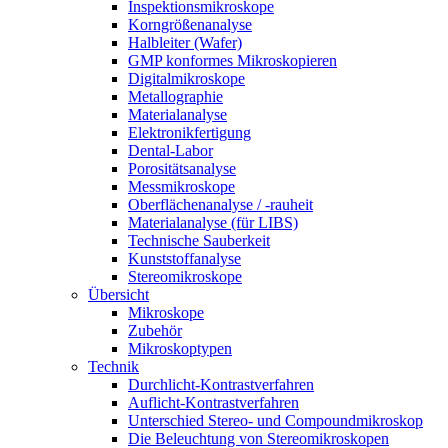
Inspektionsmikroskope
Korngrößenanalyse
Halbleiter (Wafer)
GMP konformes Mikroskopieren
Digitalmikroskope
Metallographie
Materialanalyse
Elektronikfertigung
Dental-Labor
Porositätsanalyse
Messmikroskope
Oberflächenanalyse / -rauheit
Materialanalyse (für LIBS)
Technische Sauberkeit
Kunststoffanalyse
Stereomikroskope
Übersicht
Mikroskope
Zubehör
Mikroskoptypen
Technik
Durchlicht-Kontrastverfahren
Auflicht-Kontrastverfahren
Unterschied Stereo- und Compoundmikroskop
Die Beleuchtung von Stereomikroskopen