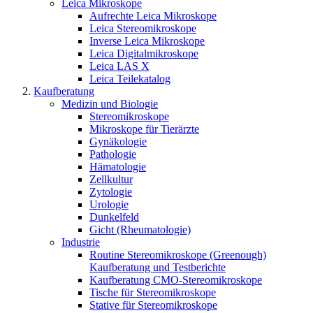
Leica Mikroskope
Aufrechte Leica Mikroskope
Leica Stereomikroskope
Inverse Leica Mikroskope
Leica Digitalmikroskope
Leica LAS X
Leica Teilekatalog
Kaufberatung
Medizin und Biologie
Stereomikroskope
Mikroskope für Tierärzte
Gynäkologie
Pathologie
Hämatologie
Zellkultur
Zytologie
Urologie
Dunkelfeld
Gicht (Rheumatologie)
Industrie
Routine Stereomikroskope (Greenough)
Kaufberatung und Testberichte
Kaufberatung CMO-Stereomikroskope
Tische für Stereomikroskope
Stative für Stereomikroskope