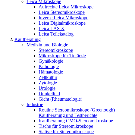
Leica Mikroskope
Aufrechte Leica Mikroskope
Leica Stereomikroskope
Inverse Leica Mikroskope
Leica Digitalmikroskope
Leica LAS X
Leica Teilekatalog
Kaufberatung
Medizin und Biologie
Stereomikroskope
Mikroskope für Tierärzte
Gynäkologie
Pathologie
Hämatologie
Zellkultur
Zytologie
Urologie
Dunkelfeld
Gicht (Rheumatologie)
Industrie
Routine Stereomikroskope (Greenough)
Kaufberatung und Testberichte
Kaufberatung CMO-Stereomikroskope
Tische für Stereomikroskope
Stative für Stereomikroskope