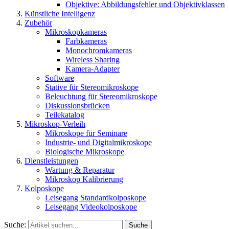
Objektive: Abbildungsfehler und Objektivklassen
Künstliche Intelligenz
Zubehör
Mikroskopkameras
Farbkameras
Monochromkameras
Wireless Sharing
Kamera-Adapter
Software
Stative für Stereomikroskope
Beleuchtung für Stereomikroskope
Diskussionsbrücken
Teilekatalog
Mikroskop-Verleih
Mikroskope für Seminare
Industrie- und Digitalmikroskope
Biologische Mikroskope
Dienstleistungen
Wartung & Reparatur
Mikroskop Kalibrierung
Kolposkope
Leisegang Standardkolposkope
Leisegang Videokolposkope
Suche:
Suche