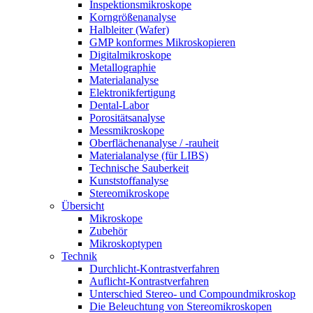
Inspektionsmikroskope
Korngrößenanalyse
Halbleiter (Wafer)
GMP konformes Mikroskopieren
Digitalmikroskope
Metallographie
Materialanalyse
Elektronikfertigung
Dental-Labor
Porositätsanalyse
Messmikroskope
Oberflächenanalyse / -rauheit
Materialanalyse (für LIBS)
Technische Sauberkeit
Kunststoffanalyse
Stereomikroskope
Übersicht
Mikroskope
Zubehör
Mikroskoptypen
Technik
Durchlicht-Kontrastverfahren
Auflicht-Kontrastverfahren
Unterschied Stereo- und Compoundmikroskop
Die Beleuchtung von Stereomikroskopen