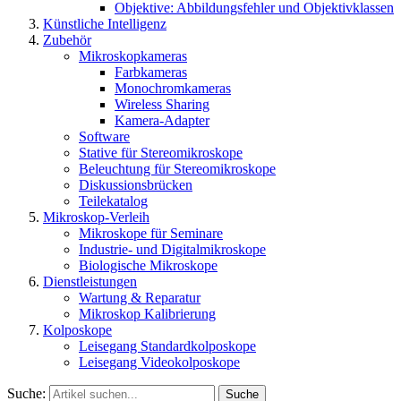
Objektive: Abbildungsfehler und Objektivklassen
Künstliche Intelligenz
Zubehör
Mikroskopkameras
Farbkameras
Monochromkameras
Wireless Sharing
Kamera-Adapter
Software
Stative für Stereomikroskope
Beleuchtung für Stereomikroskope
Diskussionsbrücken
Teilekatalog
Mikroskop-Verleih
Mikroskope für Seminare
Industrie- und Digitalmikroskope
Biologische Mikroskope
Dienstleistungen
Wartung & Reparatur
Mikroskop Kalibrierung
Kolposkope
Leisegang Standardkolposkope
Leisegang Videokolposkope
Suche:
Suche