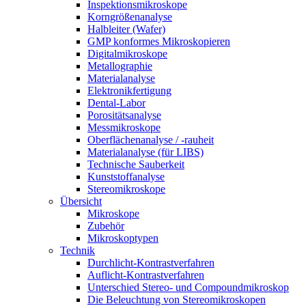
Inspektionsmikroskope
Korngrößenanalyse
Halbleiter (Wafer)
GMP konformes Mikroskopieren
Digitalmikroskope
Metallographie
Materialanalyse
Elektronikfertigung
Dental-Labor
Porositätsanalyse
Messmikroskope
Oberflächenanalyse / -rauheit
Materialanalyse (für LIBS)
Technische Sauberkeit
Kunststoffanalyse
Stereomikroskope
Übersicht
Mikroskope
Zubehör
Mikroskoptypen
Technik
Durchlicht-Kontrastverfahren
Auflicht-Kontrastverfahren
Unterschied Stereo- und Compoundmikroskop
Die Beleuchtung von Stereomikroskopen