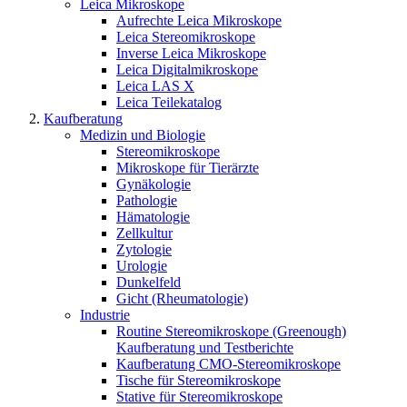
Leica Mikroskope
Aufrechte Leica Mikroskope
Leica Stereomikroskope
Inverse Leica Mikroskope
Leica Digitalmikroskope
Leica LAS X
Leica Teilekatalog
Kaufberatung
Medizin und Biologie
Stereomikroskope
Mikroskope für Tierärzte
Gynäkologie
Pathologie
Hämatologie
Zellkultur
Zytologie
Urologie
Dunkelfeld
Gicht (Rheumatologie)
Industrie
Routine Stereomikroskope (Greenough)
Kaufberatung und Testberichte
Kaufberatung CMO-Stereomikroskope
Tische für Stereomikroskope
Stative für Stereomikroskope