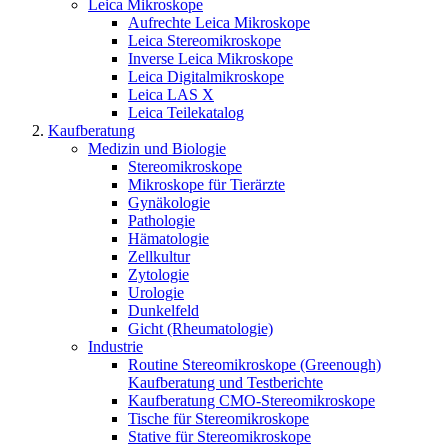
Leica Mikroskope
Aufrechte Leica Mikroskope
Leica Stereomikroskope
Inverse Leica Mikroskope
Leica Digitalmikroskope
Leica LAS X
Leica Teilekatalog
Kaufberatung
Medizin und Biologie
Stereomikroskope
Mikroskope für Tierärzte
Gynäkologie
Pathologie
Hämatologie
Zellkultur
Zytologie
Urologie
Dunkelfeld
Gicht (Rheumatologie)
Industrie
Routine Stereomikroskope (Greenough)
Kaufberatung und Testberichte
Kaufberatung CMO-Stereomikroskope
Tische für Stereomikroskope
Stative für Stereomikroskope