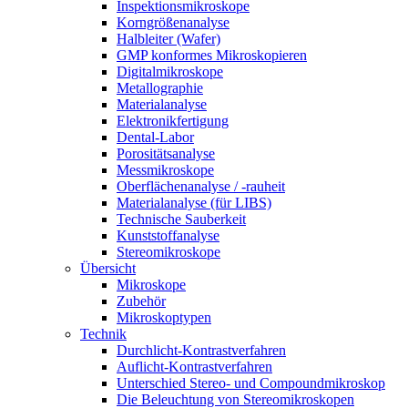
Inspektionsmikroskope
Korngrößenanalyse
Halbleiter (Wafer)
GMP konformes Mikroskopieren
Digitalmikroskope
Metallographie
Materialanalyse
Elektronikfertigung
Dental-Labor
Porositätsanalyse
Messmikroskope
Oberflächenanalyse / -rauheit
Materialanalyse (für LIBS)
Technische Sauberkeit
Kunststoffanalyse
Stereomikroskope
Übersicht
Mikroskope
Zubehör
Mikroskoptypen
Technik
Durchlicht-Kontrastverfahren
Auflicht-Kontrastverfahren
Unterschied Stereo- und Compoundmikroskop
Die Beleuchtung von Stereomikroskopen