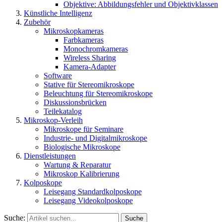
Objektive: Abbildungsfehler und Objektivklassen
Künstliche Intelligenz
Zubehör
Mikroskopkameras
Farbkameras
Monochromkameras
Wireless Sharing
Kamera-Adapter
Software
Stative für Stereomikroskope
Beleuchtung für Stereomikroskope
Diskussionsbrücken
Teilekatalog
Mikroskop-Verleih
Mikroskope für Seminare
Industrie- und Digitalmikroskope
Biologische Mikroskope
Dienstleistungen
Wartung & Reparatur
Mikroskop Kalibrierung
Kolposkope
Leisegang Standardkolposkope
Leisegang Videokolposkope
Suche:
Suche