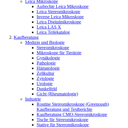
Leica Mikroskope
Aufrechte Leica Mikroskope
Leica Stereomikroskope
Inverse Leica Mikroskope
Leica Digitalmikroskope
Leica LAS X
Leica Teilekatalog
Kaufberatung
Medizin und Biologie
Stereomikroskope
Mikroskope für Tierärzte
Gynäkologie
Pathologie
Hämatologie
Zellkultur
Zytologie
Urologie
Dunkelfeld
Gicht (Rheumatologie)
Industrie
Routine Stereomikroskope (Greenough)
Kaufberatung und Testberichte
Kaufberatung CMO-Stereomikroskope
Tische für Stereomikroskope
Stative für Stereomikroskope