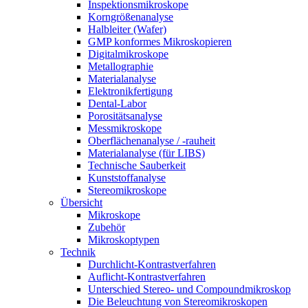
Inspektionsmikroskope
Korngrößenanalyse
Halbleiter (Wafer)
GMP konformes Mikroskopieren
Digitalmikroskope
Metallographie
Materialanalyse
Elektronikfertigung
Dental-Labor
Porositätsanalyse
Messmikroskope
Oberflächenanalyse / -rauheit
Materialanalyse (für LIBS)
Technische Sauberkeit
Kunststoffanalyse
Stereomikroskope
Übersicht
Mikroskope
Zubehör
Mikroskoptypen
Technik
Durchlicht-Kontrastverfahren
Auflicht-Kontrastverfahren
Unterschied Stereo- und Compoundmikroskop
Die Beleuchtung von Stereomikroskopen