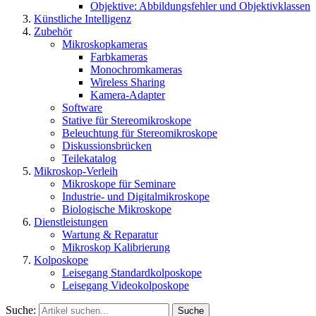
Objektive: Abbildungsfehler und Objektivklassen
Künstliche Intelligenz
Zubehör
Mikroskopkameras
Farbkameras
Monochromkameras
Wireless Sharing
Kamera-Adapter
Software
Stative für Stereomikroskope
Beleuchtung für Stereomikroskope
Diskussionsbrücken
Teilekatalog
Mikroskop-Verleih
Mikroskope für Seminare
Industrie- und Digitalmikroskope
Biologische Mikroskope
Dienstleistungen
Wartung & Reparatur
Mikroskop Kalibrierung
Kolposkope
Leisegang Standardkolposkope
Leisegang Videokolposkope
Suche:
Suche