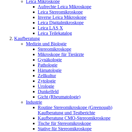
Leica Mikroskope
Aufrechte Leica Mikroskope
Leica Stereomikroskope
Inverse Leica Mikroskope
Leica Digitalmikroskope
Leica LAS X
Leica Teilekatalog
Kaufberatung
Medizin und Biologie
Stereomikroskope
Mikroskope für Tierärzte
Gynäkologie
Pathologie
Hämatologie
Zellkultur
Zytologie
Urologie
Dunkelfeld
Gicht (Rheumatologie)
Industrie
Routine Stereomikroskope (Greenough)
Kaufberatung und Testberichte
Kaufberatung CMO-Stereomikroskope
Tische für Stereomikroskope
Stative für Stereomikroskope