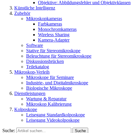
Objektive: Abbildungsfehler und Objektivklassen
Künstliche Intelligenz
Zubehör
Mikroskopkameras
Farbkameras
Monochromkameras
Wireless Sharing
Kamera-Adapter
Software
Stative für Stereomikroskope
Beleuchtung für Stereomikroskope
Diskussionsbrücken
Teilekatalog
Mikroskop-Verleih
Mikroskope für Seminare
Industrie- und Digitalmikroskope
Biologische Mikroskope
Dienstleistungen
Wartung & Reparatur
Mikroskop Kalibrierung
Kolposkope
Leisegang Standardkolposkope
Leisegang Videokolposkope
Suche:
Suche