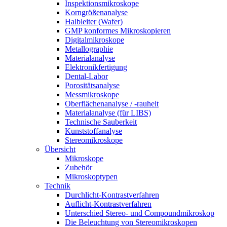
Inspektionsmikroskope
Korngrößenanalyse
Halbleiter (Wafer)
GMP konformes Mikroskopieren
Digitalmikroskope
Metallographie
Materialanalyse
Elektronikfertigung
Dental-Labor
Porositätsanalyse
Messmikroskope
Oberflächenanalyse / -rauheit
Materialanalyse (für LIBS)
Technische Sauberkeit
Kunststoffanalyse
Stereomikroskope
Übersicht
Mikroskope
Zubehör
Mikroskoptypen
Technik
Durchlicht-Kontrastverfahren
Auflicht-Kontrastverfahren
Unterschied Stereo- und Compoundmikroskop
Die Beleuchtung von Stereomikroskopen