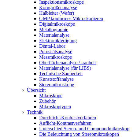
Inspektionsmikroskope
Korngrößenanalyse
Halbleiter (Wafer)
GMP konformes Mikroskopieren
Digitalmikroskope
Metallographie
Materialanalyse
Elektronikfertigung
Dental-Labor
Porositätsanalyse
Messmikroskope
Oberflächenanalyse / -rauheit
Materialanalyse (für LIBS)
Technische Sauberkeit
Kunststoffanalyse
Stereomikroskope
Übersicht
Mikroskope
Zubehör
Mikroskoptypen
Technik
Durchlicht-Kontrastverfahren
Auflicht-Kontrastverfahren
Unterschied Stereo- und Compoundmikroskop
Die Beleuchtung von Stereomikroskopen