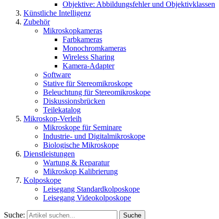
Objektive: Abbildungsfehler und Objektivklassen
Künstliche Intelligenz
Zubehör
Mikroskopkameras
Farbkameras
Monochromkameras
Wireless Sharing
Kamera-Adapter
Software
Stative für Stereomikroskope
Beleuchtung für Stereomikroskope
Diskussionsbrücken
Teilekatalog
Mikroskop-Verleih
Mikroskope für Seminare
Industrie- und Digitalmikroskope
Biologische Mikroskope
Dienstleistungen
Wartung & Reparatur
Mikroskop Kalibrierung
Kolposkope
Leisegang Standardkolposkope
Leisegang Videokolposkope
Suche:
Suche