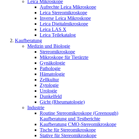
Leica Mikroskope
Aufrechte Leica Mikroskope
Leica Stereomikroskope
Inverse Leica Mikroskope
Leica Digitalmikroskope
Leica LAS X
Leica Teilekatalog
Kaufberatung
Medizin und Biologie
Stereomikroskope
Mikroskope für Tierärzte
Gynäkologie
Pathologie
Hämatologie
Zellkultur
Zytologie
Urologie
Dunkelfeld
Gicht (Rheumatologie)
Industrie
Routine Stereomikroskope (Greenough)
Kaufberatung und Testberichte
Kaufberatung CMO-Stereomikroskope
Tische für Stereomikroskope
Stative für Stereomikroskope