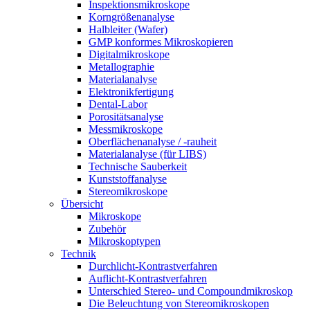
Inspektionsmikroskope
Korngrößenanalyse
Halbleiter (Wafer)
GMP konformes Mikroskopieren
Digitalmikroskope
Metallographie
Materialanalyse
Elektronikfertigung
Dental-Labor
Porositätsanalyse
Messmikroskope
Oberflächenanalyse / -rauheit
Materialanalyse (für LIBS)
Technische Sauberkeit
Kunststoffanalyse
Stereomikroskope
Übersicht
Mikroskope
Zubehör
Mikroskoptypen
Technik
Durchlicht-Kontrastverfahren
Auflicht-Kontrastverfahren
Unterschied Stereo- und Compoundmikroskop
Die Beleuchtung von Stereomikroskopen