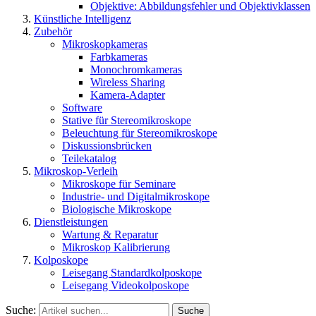
Objektive: Abbildungsfehler und Objektivklassen
Künstliche Intelligenz
Zubehör
Mikroskopkameras
Farbkameras
Monochromkameras
Wireless Sharing
Kamera-Adapter
Software
Stative für Stereomikroskope
Beleuchtung für Stereomikroskope
Diskussionsbrücken
Teilekatalog
Mikroskop-Verleih
Mikroskope für Seminare
Industrie- und Digitalmikroskope
Biologische Mikroskope
Dienstleistungen
Wartung & Reparatur
Mikroskop Kalibrierung
Kolposkope
Leisegang Standardkolposkope
Leisegang Videokolposkope
Suche:
Suche