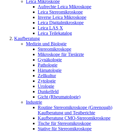
Leica Mikroskope
Aufrechte Leica Mikroskope
Leica Stereomikroskope
Inverse Leica Mikroskope
Leica Digitalmikroskope
Leica LAS X
Leica Teilekatalog
Kaufberatung
Medizin und Biologie
Stereomikroskope
Mikroskope für Tierärzte
Gynäkologie
Pathologie
Hämatologie
Zellkultur
Zytologie
Urologie
Dunkelfeld
Gicht (Rheumatologie)
Industrie
Routine Stereomikroskope (Greenough)
Kaufberatung und Testberichte
Kaufberatung CMO-Stereomikroskope
Tische für Stereomikroskope
Stative für Stereomikroskope