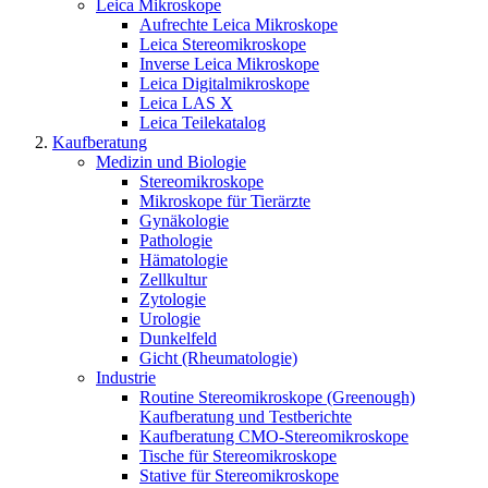
Leica Mikroskope
Aufrechte Leica Mikroskope
Leica Stereomikroskope
Inverse Leica Mikroskope
Leica Digitalmikroskope
Leica LAS X
Leica Teilekatalog
Kaufberatung
Medizin und Biologie
Stereomikroskope
Mikroskope für Tierärzte
Gynäkologie
Pathologie
Hämatologie
Zellkultur
Zytologie
Urologie
Dunkelfeld
Gicht (Rheumatologie)
Industrie
Routine Stereomikroskope (Greenough)
Kaufberatung und Testberichte
Kaufberatung CMO-Stereomikroskope
Tische für Stereomikroskope
Stative für Stereomikroskope