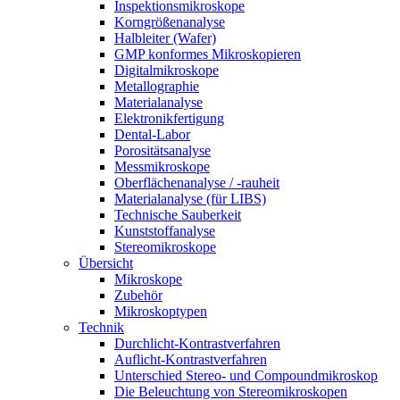
Inspektionsmikroskope
Korngrößenanalyse
Halbleiter (Wafer)
GMP konformes Mikroskopieren
Digitalmikroskope
Metallographie
Materialanalyse
Elektronikfertigung
Dental-Labor
Porositätsanalyse
Messmikroskope
Oberflächenanalyse / -rauheit
Materialanalyse (für LIBS)
Technische Sauberkeit
Kunststoffanalyse
Stereomikroskope
Übersicht
Mikroskope
Zubehör
Mikroskoptypen
Technik
Durchlicht-Kontrastverfahren
Auflicht-Kontrastverfahren
Unterschied Stereo- und Compoundmikroskop
Die Beleuchtung von Stereomikroskopen