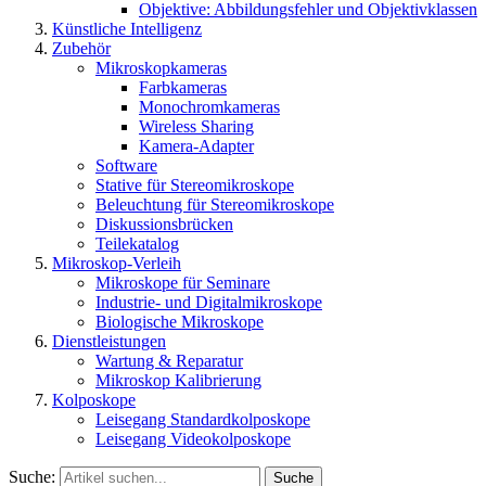
Objektive: Abbildungsfehler und Objektivklassen
Künstliche Intelligenz
Zubehör
Mikroskopkameras
Farbkameras
Monochromkameras
Wireless Sharing
Kamera-Adapter
Software
Stative für Stereomikroskope
Beleuchtung für Stereomikroskope
Diskussionsbrücken
Teilekatalog
Mikroskop-Verleih
Mikroskope für Seminare
Industrie- und Digitalmikroskope
Biologische Mikroskope
Dienstleistungen
Wartung & Reparatur
Mikroskop Kalibrierung
Kolposkope
Leisegang Standardkolposkope
Leisegang Videokolposkope
Suche:
Suche