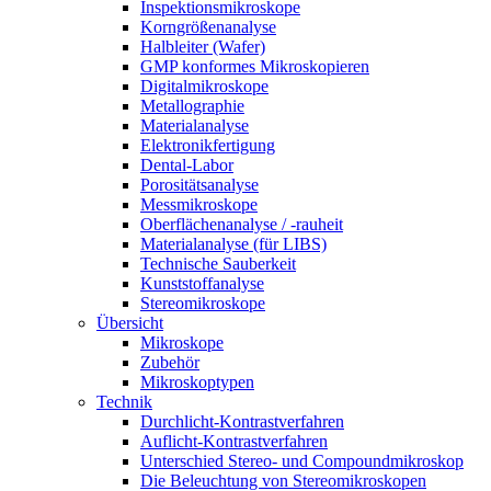
Inspektionsmikroskope
Korngrößenanalyse
Halbleiter (Wafer)
GMP konformes Mikroskopieren
Digitalmikroskope
Metallographie
Materialanalyse
Elektronikfertigung
Dental-Labor
Porositätsanalyse
Messmikroskope
Oberflächenanalyse / -rauheit
Materialanalyse (für LIBS)
Technische Sauberkeit
Kunststoffanalyse
Stereomikroskope
Übersicht
Mikroskope
Zubehör
Mikroskoptypen
Technik
Durchlicht-Kontrastverfahren
Auflicht-Kontrastverfahren
Unterschied Stereo- und Compoundmikroskop
Die Beleuchtung von Stereomikroskopen