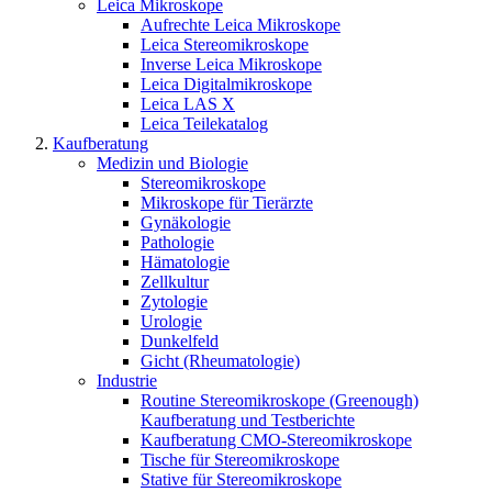
Leica Mikroskope
Aufrechte Leica Mikroskope
Leica Stereomikroskope
Inverse Leica Mikroskope
Leica Digitalmikroskope
Leica LAS X
Leica Teilekatalog
Kaufberatung
Medizin und Biologie
Stereomikroskope
Mikroskope für Tierärzte
Gynäkologie
Pathologie
Hämatologie
Zellkultur
Zytologie
Urologie
Dunkelfeld
Gicht (Rheumatologie)
Industrie
Routine Stereomikroskope (Greenough)
Kaufberatung und Testberichte
Kaufberatung CMO-Stereomikroskope
Tische für Stereomikroskope
Stative für Stereomikroskope