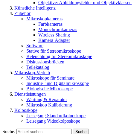
Objektive: Abbildungsfehler und Objektivklassen
Künstliche Intelligenz
Zubehör
Mikroskopkameras
Farbkameras
Monochromkameras
Wireless Sharing
Kamera-Adapter
Software
Stative für Stereomikroskope
Beleuchtung für Stereomikroskope
Diskussionsbrücken
Teilekatalog
Mikroskop-Verleih
Mikroskope für Seminare
Industrie- und Digitalmikroskope
Biologische Mikroskope
Dienstleistungen
Wartung & Reparatur
Mikroskop Kalibrierung
Kolposkope
Leisegang Standardkolposkope
Leisegang Videokolposkope
Suche:
Suche