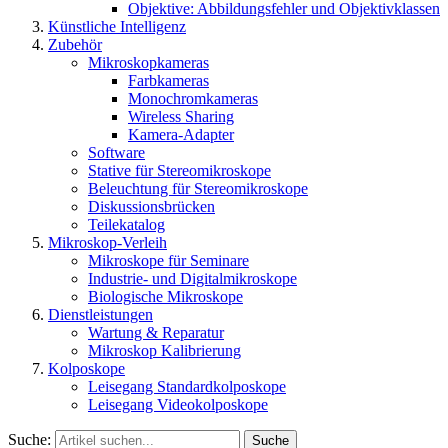
Objektive: Abbildungsfehler und Objektivklassen
Künstliche Intelligenz
Zubehör
Mikroskopkameras
Farbkameras
Monochromkameras
Wireless Sharing
Kamera-Adapter
Software
Stative für Stereomikroskope
Beleuchtung für Stereomikroskope
Diskussionsbrücken
Teilekatalog
Mikroskop-Verleih
Mikroskope für Seminare
Industrie- und Digitalmikroskope
Biologische Mikroskope
Dienstleistungen
Wartung & Reparatur
Mikroskop Kalibrierung
Kolposkope
Leisegang Standardkolposkope
Leisegang Videokolposkope
Suche:
Suche