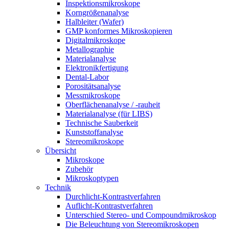
Inspektionsmikroskope
Korngrößenanalyse
Halbleiter (Wafer)
GMP konformes Mikroskopieren
Digitalmikroskope
Metallographie
Materialanalyse
Elektronikfertigung
Dental-Labor
Porositätsanalyse
Messmikroskope
Oberflächenanalyse / -rauheit
Materialanalyse (für LIBS)
Technische Sauberkeit
Kunststoffanalyse
Stereomikroskope
Übersicht
Mikroskope
Zubehör
Mikroskoptypen
Technik
Durchlicht-Kontrastverfahren
Auflicht-Kontrastverfahren
Unterschied Stereo- und Compoundmikroskop
Die Beleuchtung von Stereomikroskopen