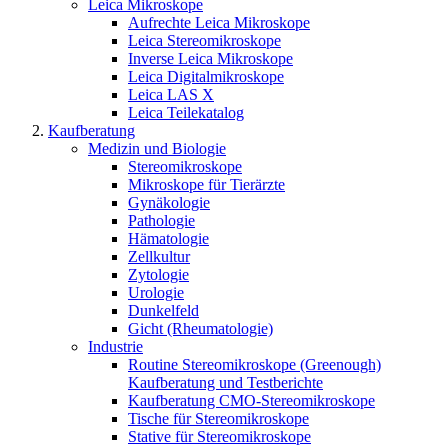
Leica Mikroskope
Aufrechte Leica Mikroskope
Leica Stereomikroskope
Inverse Leica Mikroskope
Leica Digitalmikroskope
Leica LAS X
Leica Teilekatalog
Kaufberatung
Medizin und Biologie
Stereomikroskope
Mikroskope für Tierärzte
Gynäkologie
Pathologie
Hämatologie
Zellkultur
Zytologie
Urologie
Dunkelfeld
Gicht (Rheumatologie)
Industrie
Routine Stereomikroskope (Greenough)
Kaufberatung und Testberichte
Kaufberatung CMO-Stereomikroskope
Tische für Stereomikroskope
Stative für Stereomikroskope