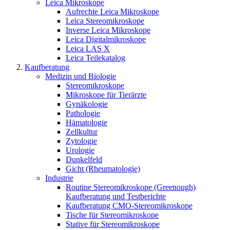
Leica Mikroskope
Aufrechte Leica Mikroskope
Leica Stereomikroskope
Inverse Leica Mikroskope
Leica Digitalmikroskope
Leica LAS X
Leica Teilekatalog
Kaufberatung
Medizin und Biologie
Stereomikroskope
Mikroskope für Tierärzte
Gynäkologie
Pathologie
Hämatologie
Zellkultur
Zytologie
Urologie
Dunkelfeld
Gicht (Rheumatologie)
Industrie
Routine Stereomikroskope (Greenough)
Kaufberatung und Testberichte
Kaufberatung CMO-Stereomikroskope
Tische für Stereomikroskope
Stative für Stereomikroskope