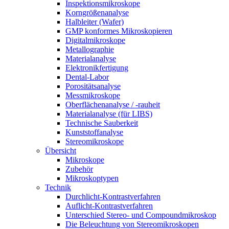
Inspektionsmikroskope
Korngrößenanalyse
Halbleiter (Wafer)
GMP konformes Mikroskopieren
Digitalmikroskope
Metallographie
Materialanalyse
Elektronikfertigung
Dental-Labor
Porositätsanalyse
Messmikroskope
Oberflächenanalyse / -rauheit
Materialanalyse (für LIBS)
Technische Sauberkeit
Kunststoffanalyse
Stereomikroskope
Übersicht
Mikroskope
Zubehör
Mikroskoptypen
Technik
Durchlicht-Kontrastverfahren
Auflicht-Kontrastverfahren
Unterschied Stereo- und Compoundmikroskop
Die Beleuchtung von Stereomikroskopen