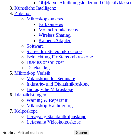
Objektive: Abbildungsfehler und Objektivklassen
Künstliche Intelligenz
Zubehör
Mikroskopkameras
Farbkameras
Monochromkameras
Wireless Sharing
Kamera-Adapter
Software
Stative für Stereomikroskope
Beleuchtung für Stereomikroskope
Diskussionsbrücken
Teilekatalog
Mikroskop-Verleih
Mikroskope für Seminare
Industrie- und Digitalmikroskope
Biologische Mikroskope
Dienstleistungen
Wartung & Reparatur
Mikroskop Kalibrierung
Kolposkope
Leisegang Standardkolposkope
Leisegang Videokolposkope
Suche:
Suche