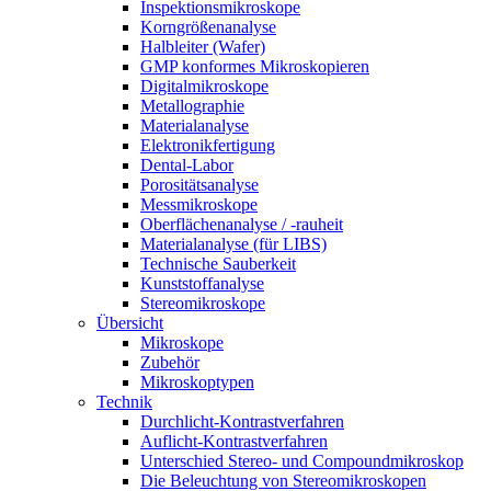
Inspektionsmikroskope
Korngrößenanalyse
Halbleiter (Wafer)
GMP konformes Mikroskopieren
Digitalmikroskope
Metallographie
Materialanalyse
Elektronikfertigung
Dental-Labor
Porositätsanalyse
Messmikroskope
Oberflächenanalyse / -rauheit
Materialanalyse (für LIBS)
Technische Sauberkeit
Kunststoffanalyse
Stereomikroskope
Übersicht
Mikroskope
Zubehör
Mikroskoptypen
Technik
Durchlicht-Kontrastverfahren
Auflicht-Kontrastverfahren
Unterschied Stereo- und Compoundmikroskop
Die Beleuchtung von Stereomikroskopen