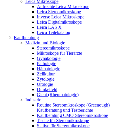
Leica Mikroskope
Aufrechte Leica Mikroskope
Leica Stereomikroskope
Inverse Leica Mikroskope
Leica Digitalmikroskope
Leica LAS X
Leica Teilekatalog
Kaufberatung
Medizin und Biologie
Stereomikroskope
Mikroskope für Tierärzte
Gynäkologie
Pathologie
Hämatologie
Zellkultur
Zytologie
Urologie
Dunkelfeld
Gicht (Rheumatologie)
Industrie
Routine Stereomikroskope (Greenough)
Kaufberatung und Testberichte
Kaufberatung CMO-Stereomikroskope
Tische für Stereomikroskope
Stative für Stereomikroskope