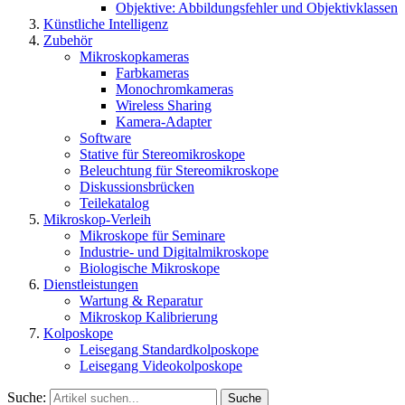
Objektive: Abbildungsfehler und Objektivklassen
Künstliche Intelligenz
Zubehör
Mikroskopkameras
Farbkameras
Monochromkameras
Wireless Sharing
Kamera-Adapter
Software
Stative für Stereomikroskope
Beleuchtung für Stereomikroskope
Diskussionsbrücken
Teilekatalog
Mikroskop-Verleih
Mikroskope für Seminare
Industrie- und Digitalmikroskope
Biologische Mikroskope
Dienstleistungen
Wartung & Reparatur
Mikroskop Kalibrierung
Kolposkope
Leisegang Standardkolposkope
Leisegang Videokolposkope
Suche:
Suche