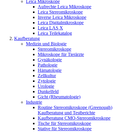
Leica Mikroskope
Aufrechte Leica Mikroskope
Leica Stereomikroskope
Inverse Leica Mikroskope
Leica Digitalmikroskope
Leica LAS X
Leica Teilekatalog
Kaufberatung
Medizin und Biologie
Stereomikroskope
Mikroskope für Tierärzte
Gynäkologie
Pathologie
Hämatologie
Zellkultur
Zytologie
Urologie
Dunkelfeld
Gicht (Rheumatologie)
Industrie
Routine Stereomikroskope (Greenough)
Kaufberatung und Testberichte
Kaufberatung CMO-Stereomikroskope
Tische für Stereomikroskope
Stative für Stereomikroskope