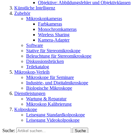
Objektive: Abbildungsfehler und Objektivklassen
Künstliche Intelligenz
Zubehör
Mikroskopkameras
Farbkameras
Monochromkameras
Wireless Sharing
Kamera-Adapter
Software
Stative für Stereomikroskope
Beleuchtung für Stereomikroskope
Diskussionsbrücken
Teilekatalog
Mikroskop-Verleih
Mikroskope für Seminare
Industrie- und Digitalmikroskope
Biologische Mikroskope
Dienstleistungen
Wartung & Reparatur
Mikroskop Kalibrierung
Kolposkope
Leisegang Standardkolposkope
Leisegang Videokolposkope
Suche:
Suche