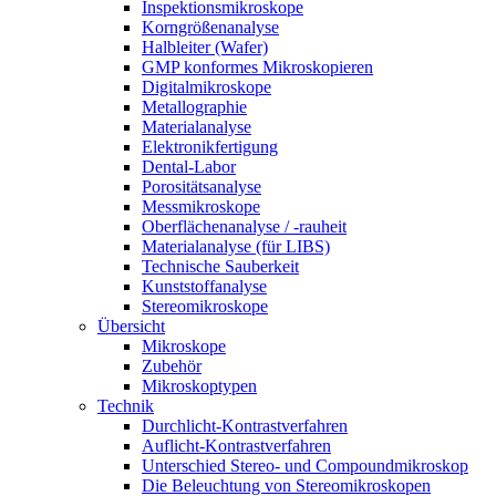
Inspektionsmikroskope
Korngrößenanalyse
Halbleiter (Wafer)
GMP konformes Mikroskopieren
Digitalmikroskope
Metallographie
Materialanalyse
Elektronikfertigung
Dental-Labor
Porositätsanalyse
Messmikroskope
Oberflächenanalyse / -rauheit
Materialanalyse (für LIBS)
Technische Sauberkeit
Kunststoffanalyse
Stereomikroskope
Übersicht
Mikroskope
Zubehör
Mikroskoptypen
Technik
Durchlicht-Kontrastverfahren
Auflicht-Kontrastverfahren
Unterschied Stereo- und Compoundmikroskop
Die Beleuchtung von Stereomikroskopen