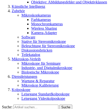
Objektive: Abbildungsfehler und Objektivklassen
Künstliche Intelligenz
Zubehör
Mikroskopkameras
Farbkameras
Monochromkameras
Wireless Sharing
Kamera-Adapter
Software
Stative für Stereomikroskope
Beleuchtung für Stereomikroskope
Diskussionsbrücken
Teilekatalog
Mikroskop-Verleih
Mikroskope für Seminare
Industrie- und Digitalmikroskope
Biologische Mikroskope
Dienstleistungen
Wartung & Reparatur
Mikroskop Kalibrierung
Kolposkope
Leisegang Standardkolposkope
Leisegang Videokolposkope
Suche:
Suche