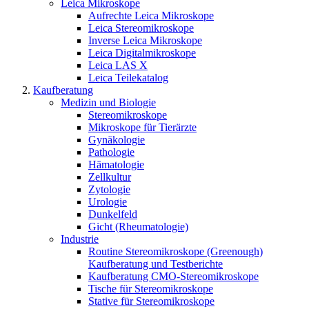
Leica Mikroskope
Aufrechte Leica Mikroskope
Leica Stereomikroskope
Inverse Leica Mikroskope
Leica Digitalmikroskope
Leica LAS X
Leica Teilekatalog
Kaufberatung
Medizin und Biologie
Stereomikroskope
Mikroskope für Tierärzte
Gynäkologie
Pathologie
Hämatologie
Zellkultur
Zytologie
Urologie
Dunkelfeld
Gicht (Rheumatologie)
Industrie
Routine Stereomikroskope (Greenough)
Kaufberatung und Testberichte
Kaufberatung CMO-Stereomikroskope
Tische für Stereomikroskope
Stative für Stereomikroskope