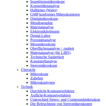
Inspektionsmikroskope
Korngrößenanalyse
Halbleiter (Wafer)
GMP konformes Mikroskopieren
Digitalmikroskope
Metallographie
Materialanalyse
Elektronikfertigung
Dental-Labor
Porositätsanalyse
Messmikroskope
Oberflächenanalyse / -rauheit
Materialanalyse (für LIBS)
Technische Sauberkeit
Kunststoffanalyse
Stereomikroskope
Übersicht
Mikroskope
Zubehör
Mikroskoptypen
Technik
Durchlicht-Kontrastverfahren
Auflicht-Kontrastverfahren
Unterschied Stereo- und Compoundmikroskop
Die Beleuchtung von Stereomikroskopen