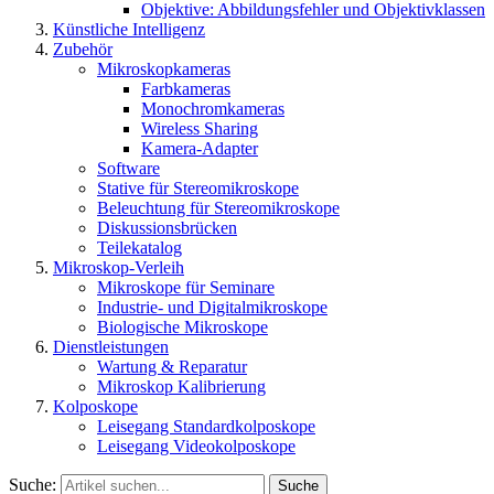
Objektive: Abbildungsfehler und Objektivklassen
Künstliche Intelligenz
Zubehör
Mikroskopkameras
Farbkameras
Monochromkameras
Wireless Sharing
Kamera-Adapter
Software
Stative für Stereomikroskope
Beleuchtung für Stereomikroskope
Diskussionsbrücken
Teilekatalog
Mikroskop-Verleih
Mikroskope für Seminare
Industrie- und Digitalmikroskope
Biologische Mikroskope
Dienstleistungen
Wartung & Reparatur
Mikroskop Kalibrierung
Kolposkope
Leisegang Standardkolposkope
Leisegang Videokolposkope
Suche:
Suche