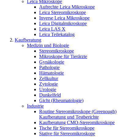
Leica Mikroskope
Aufrechte Leica Mikroskope
Leica Stereomikroskope
Inverse Leica Mikroskope
Leica Digitalmikroskope
Leica LAS X
Leica Teilekatalog
Kaufberatung
Medizin und Biologie
Stereomikroskope
Mikroskope für Tierärzte
Gynäkologie
Pathologie
Hämatologie
Zellkultur
Zytologie
Urologie
Dunkelfeld
Gicht (Rheumatologie)
Industrie
Routine Stereomikroskope (Greenough)
Kaufberatung und Testberichte
Kaufberatung CMO-Stereomikroskope
Tische für Stereomikroskope
Stative für Stereomikroskope