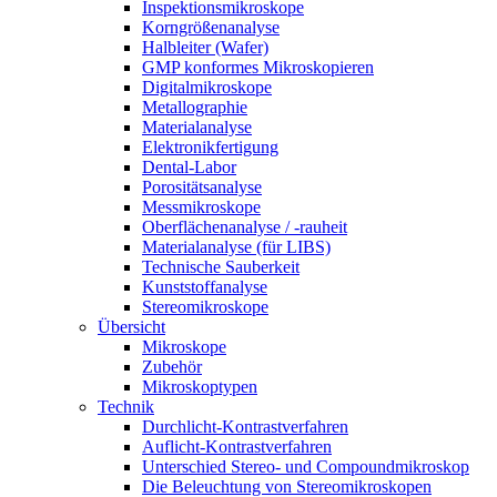
Inspektionsmikroskope
Korngrößenanalyse
Halbleiter (Wafer)
GMP konformes Mikroskopieren
Digitalmikroskope
Metallographie
Materialanalyse
Elektronikfertigung
Dental-Labor
Porositätsanalyse
Messmikroskope
Oberflächenanalyse / -rauheit
Materialanalyse (für LIBS)
Technische Sauberkeit
Kunststoffanalyse
Stereomikroskope
Übersicht
Mikroskope
Zubehör
Mikroskoptypen
Technik
Durchlicht-Kontrastverfahren
Auflicht-Kontrastverfahren
Unterschied Stereo- und Compoundmikroskop
Die Beleuchtung von Stereomikroskopen