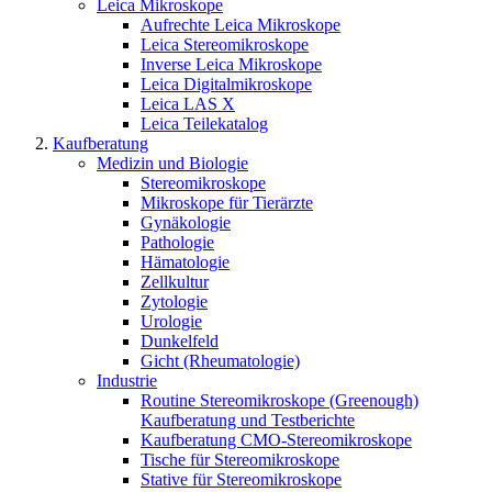
Leica Mikroskope
Aufrechte Leica Mikroskope
Leica Stereomikroskope
Inverse Leica Mikroskope
Leica Digitalmikroskope
Leica LAS X
Leica Teilekatalog
Kaufberatung
Medizin und Biologie
Stereomikroskope
Mikroskope für Tierärzte
Gynäkologie
Pathologie
Hämatologie
Zellkultur
Zytologie
Urologie
Dunkelfeld
Gicht (Rheumatologie)
Industrie
Routine Stereomikroskope (Greenough)
Kaufberatung und Testberichte
Kaufberatung CMO-Stereomikroskope
Tische für Stereomikroskope
Stative für Stereomikroskope