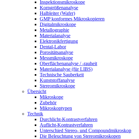
Inspektionsmikroskope
Korngrößenanalyse
Halbleiter (Wafer)
GMP konformes Mikroskopieren
Digitalmikroskope
Metallographie
Materialanalyse
Elektronikfertigung
Dental-Labor
Porositätsanalyse
Messmikroskope
Oberflächenanalyse / -rauheit
Materialanalyse (für LIBS)
Technische Sauberkeit
Kunststoffanalyse
Stereomikroskope
Übersicht
Mikroskope
Zubehör
Mikroskoptypen
Technik
Durchlicht-Kontrastverfahren
Auflicht-Kontrastverfahren
Unterschied Stereo- und Compoundmikroskop
Die Beleuchtung von Stereomikroskopen