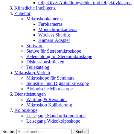
Objektive: Abbildungsfehler und Objektivklassen
Künstliche Intelligenz
Zubehör
Mikroskopkameras
Farbkameras
Monochromkameras
Wireless Sharing
Kamera-Adapter
Software
Stative für Stereomikroskope
Beleuchtung für Stereomikroskope
Diskussionsbrücken
Teilekatalog
Mikroskop-Verleih
Mikroskope für Seminare
Industrie- und Digitalmikroskope
Biologische Mikroskope
Dienstleistungen
Wartung & Reparatur
Mikroskop Kalibrierung
Kolposkope
Leisegang Standardkolposkope
Leisegang Videokolposkope
Suche:
Suche